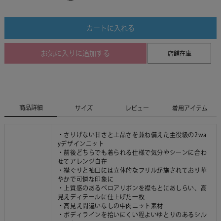
カートに入れる
お気に入りに追加する
店舗在庫
商品詳細
サイズ
レビュー
着用アイテム
・さりげない甘さと上品さを兼ね備えた主役級の2wa
yデザインニット
・前後どちらでも着られる仕様で気分やシーンに合わ
せてアレンジ自在
・襟ぐりと袖口には立体的なフリルが施されており華
やかで可憐な印象に
・上質感のあるベロアリボンを襟もとにあしらい、高
見えディテールに仕上げた一枚
・高見え間違いなしの中肉ニット素材
・ボディラインを拾いにくい程よいゆとりのあるシル