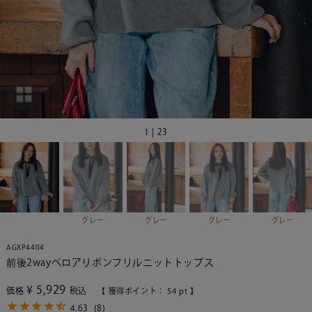
1 | 23
グレー
グレー
グレー
グレー
AGXP4404
前後2wayベロアリボンフリルニットトップス
¥
5,929
価格
税込
【 獲得ポイント：
54
pt 】
4.63
(
8
)