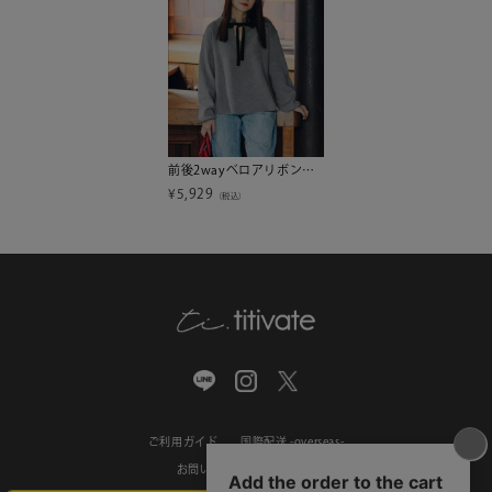
前後2wayベロアリボンフリルニットトップス
¥
5,929
（税込）
ご利用ガイド
国際配送 -overseas-
お問い合わせ
会社概要