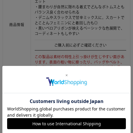
エット
・腰まわりが自然に隠れる着丈でどんなボトムスとも
バランス良く合わせられる
・デニムやスラックスで甘辛ミックスに。スカートで
とことんフェミニンにと着回し力も◎
商品情報
・黒いベロアリボンが映えるベーシックな色展開で、
コーディネートもしやすい
ご購入前に必ずご確認ください
この製品は素材の特性上引っ掛けが生じやすい面があ
ります。表面の粗い物に擦ったり、バッグやベルト、
先の鋭い物にひっかけますとささくれや糸が浮き易
く、切れる事もあります。着用、着脱の際はベルト、
バッグ、アクセサリー等の金具や突起物にご注意下さ
い。
ご利用ガイドはこちら
【本体】綿 100%
素材
【リボン】ナイロン 100%