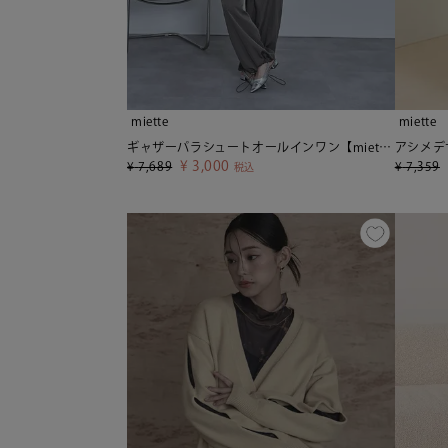
miette
miette
ギャザーパラシュートオールインワン【miette ミエット】
¥
3,000
¥
7,689
¥
7,359
税込