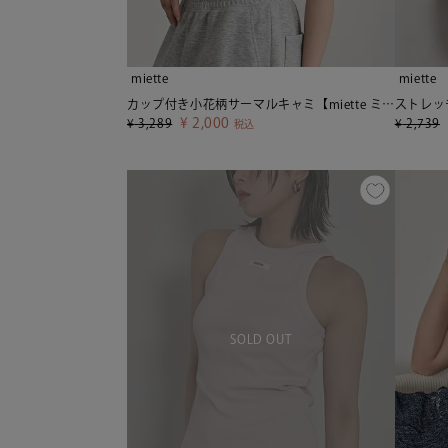
miette
miette
カップ付き小花柄サーマルキャミ【miette ミエット】
¥
2,000
¥
3,289
¥
2,739
税込