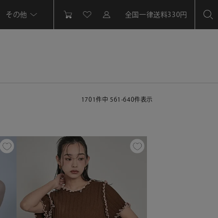
その他
全国一律送料330円
1701
件中
561
-
640
件表示