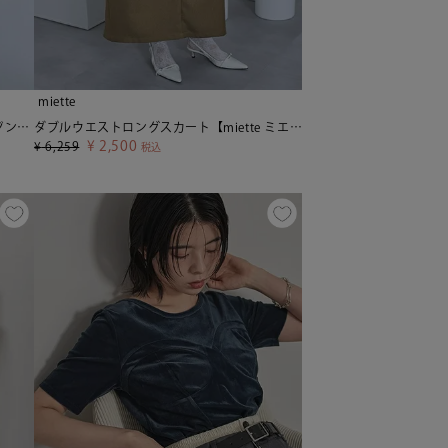
miette
フェイクレザーステンカラービッグブルゾン【miette ミエット】
ダブルウエストロングスカート【miette ミエット】
¥
2,500
¥
6,259
税込