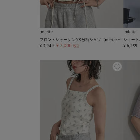
miette
miette
フロントシャーリング5分袖シャツ【miette ミエット】【メール便可／100】
¥
2,000
¥
3,949
¥
6,259
税込