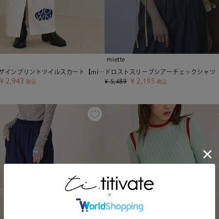
miette
アシメデザインプリントツイルスカート【miette ミエット】
¥
2,943
¥
2,195
¥
5,489
税込
税込