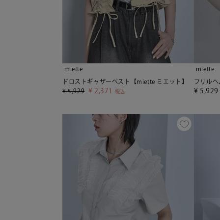
miette
miette
ドロストギャザーベスト【miette ミエット】
フリルヘム
¥
2,371
¥
5,929
¥
5,929
税込