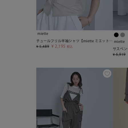
miette
チュールフリル半袖シャツ【miette ミエット】【メール便可／80】
miette
¥
2,195
¥
5,489
税込
¥
6,919