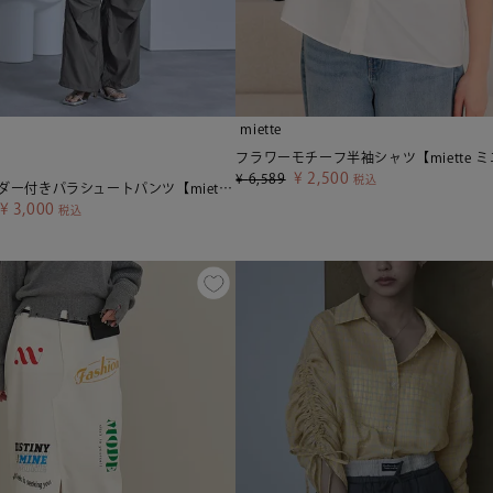
miette
¥
2,500
¥
6,589
税込
サスペンダー付きパラシュートパンツ【miette ミエット】
¥
3,000
税込