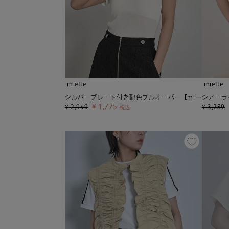
miette
miette
シルバープレート付き配色プルオーバー【miette ミエット】【メール便可／90】
¥
1,775
¥
2,959
¥
3,289
税込