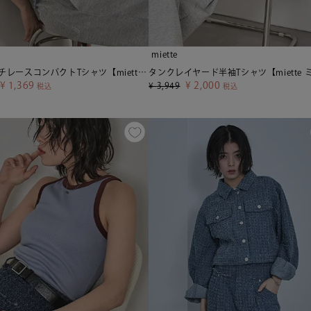
miette
ストレッチレースコンパクトTシャツ【miette ミエット】【メール便可／30】
¥
1,369
¥
2,000
¥
3,949
税込
税込