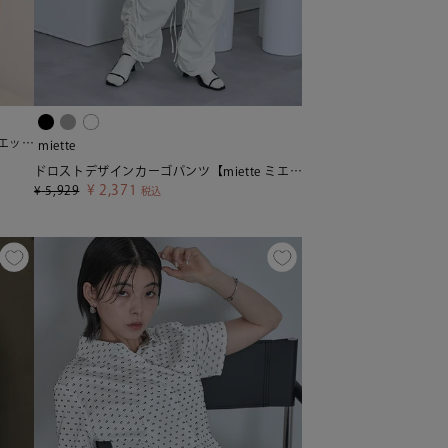
フラワーモチーフ半袖シャツ【miette ミエット】【メール便可／100】
miette
ドロストデザインカーゴパンツ【miette ミエット】
¥
2,371
¥
5,929
税込