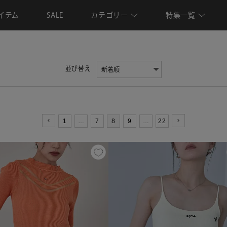
イテム
SALE
カテゴリー
特集一覧
並び替え
1
…
7
8
9
…
22