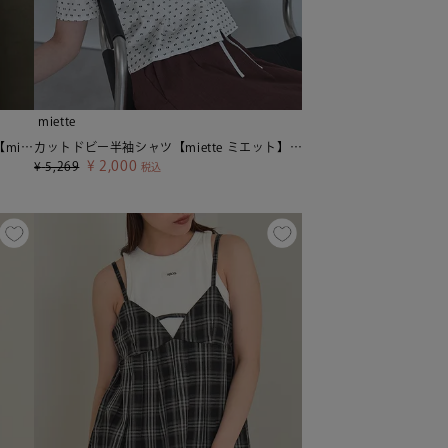
miette
ドロストスリーブシアーチェックシャツ【miette ミエット】【メール便可／100】
カットドビー半袖シャツ【miette ミエット】【メール便可／80】
¥
2,000
¥
5,269
税込