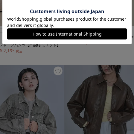
miette
¥
1,755
¥
4,389
税込
ャージパンツ【miette ミエット】
¥
2,195
税込