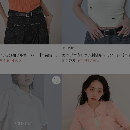
miette
シアーライン5分袖プルオーバー【miette ミエット】【メール便可／90】
¥
1,644
¥
1,917
¥
2,739
税込
税込