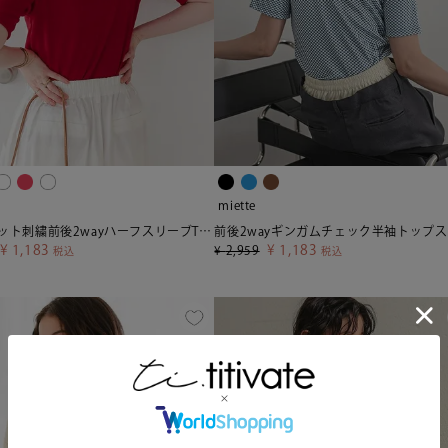
miette
ハートカット刺繍前後2wayハーフスリーブTシャツ【メール便可／100】
¥
1,183
¥
1,183
¥
2,959
税込
税込