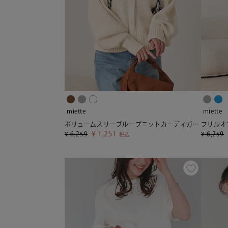
miette
miette
ボリュームスリーブループニットカーディガン【miette ミエット】
¥
1,251
¥
6,259
¥
6,259
税込