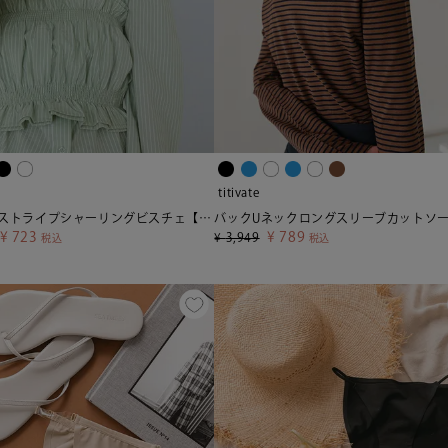
titivate
サッカーストライプシャーリングビスチェ【メール便可／70】
¥
723
¥
789
¥
3,949
税込
税込