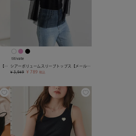
titivate
バックUネックロングスリーブカットソー【メール便可／80】
シアーボリュームスリーブトップス【メール便可／100】
¥
789
¥
3,949
税込