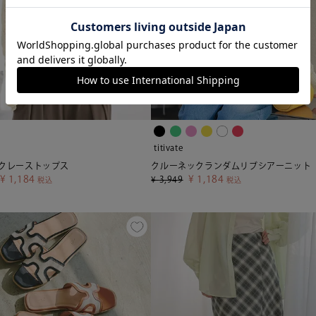
titivate
クレーストップス
クルーネックランダムリブシアーニット
¥
1,184
¥
1,184
¥
3,949
税込
税込