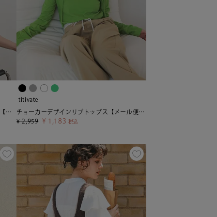
titivate
前後2wayギンガムチェック半袖トップス【miette ミエット】【メール便可／100】
チョーカーデザインリブトップス【メール便可／25】
¥
1,183
¥
2,959
税込