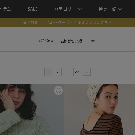
イテム
SALE
カテゴリー
特集一覧
★ AUTUMN LOOKBOOK 公開 ★
並び替え
1
2
…
22