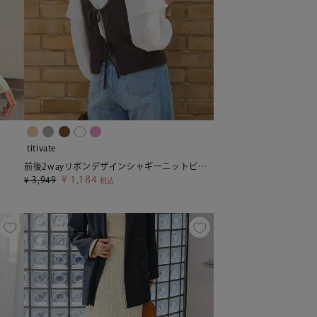
titivate
前後2wayリボンデザインシャギーニットビスチェ【メール便可／100】
¥
1,184
¥
3,949
税込