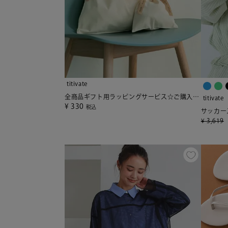
titivate
全商品ギフト用ラッピングサービス☆ご購入者様用 単品購入不可
titivate
¥
330
税込
¥
3,619