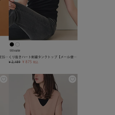
titivate
ノーマルインナーショーツ/水着【SEADRESS シードレス】【メール便可／20】
くり抜きハート刺繍タンクトップ【メール便可／50】
¥
875
¥
2,189
税込