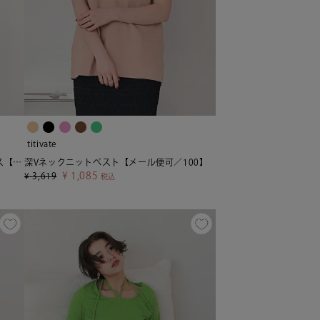
titivate
シアー楊柳ぽこぽこシャーリングトップス【メール便可／100】
深Vネックニットベスト【メール便可／100】
¥
1,085
¥
3,619
税込