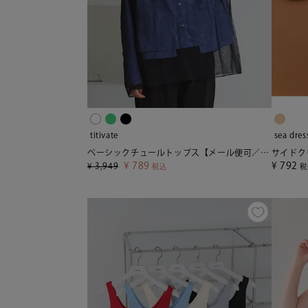
titivate
sea dres
ベーシックチュールトップス【メール便可／70】
¥
789
¥
792
¥
3,949
税込
税