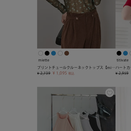
miette
titivate
プリントチュールクルーネックトップス【miette ミエット】【メール便可／30】
¥
1,095
¥
2,739
¥
2,959
税込