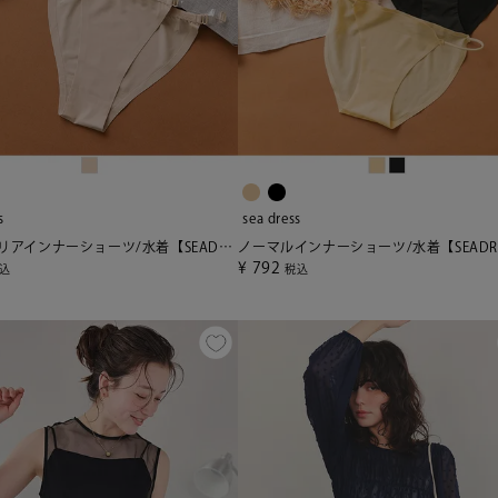
s
sea dress
サイドクリアインナーショーツ/水着【SEADRESS シードレス】【メール便可／20】
¥
792
込
税込