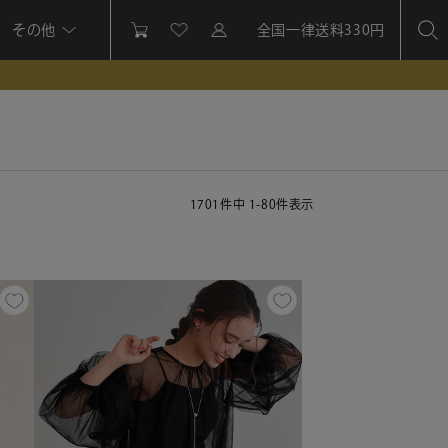
その他
全国一律送料330円
1701
件中
1
-
80
件表示