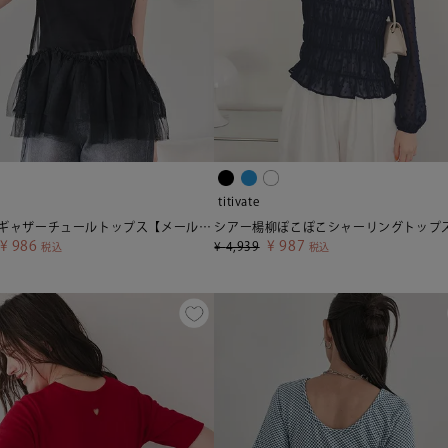
titivate
ペプラムギャザーチュールトップス【メール便可／100】
¥
986
¥
987
¥
4,939
税込
税込