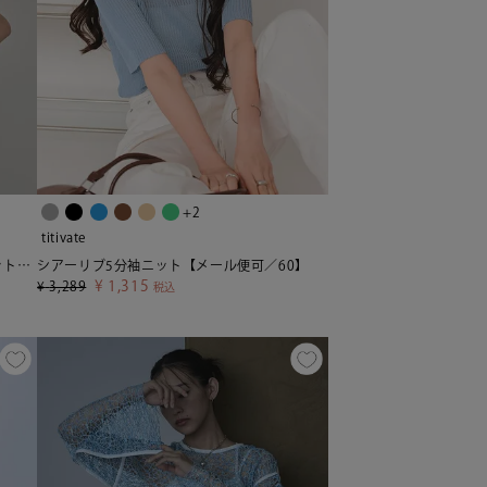
+2
titivate
配色ロールアップTシャツ【miette ミエット】【メール便可／100】
シアーリブ5分袖ニット【メール便可／60】
¥
1,315
¥
3,289
税込