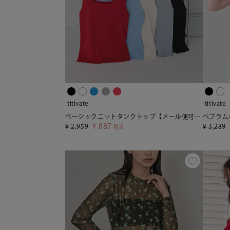
titivate
titivate
ベーシックニットタンクトップ【メール便可／80】
¥
887
¥
2,959
¥
3,289
税込