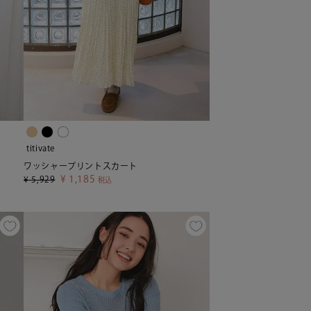
titivate
ワッシャープリントスカート
¥
1,185
¥
5,929
税込