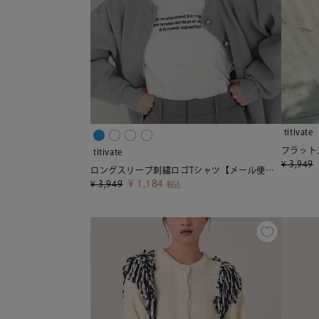
titivate
フラット
titivate
¥
3,949
ロングスリーブ刺繍ロゴTシャツ【メール便可／90】
¥
1,184
¥
3,949
税込