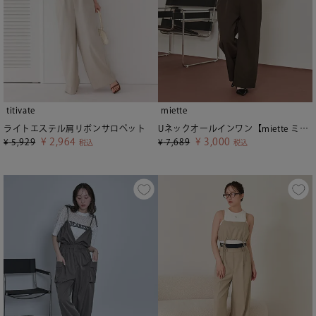
titivate
miette
ライトエステル肩リボンサロペット
Uネックオールインワン【miette ミエット】
¥
2,964
¥
3,000
¥
5,929
¥
7,689
税込
税込