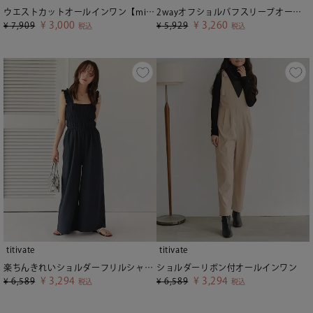
ウエストカットオールインワン【miette ミエット】【メール便可／100】
2wayオフショルパフスリーブオールインワン
¥
3,000
¥
3,260
¥
7,909
¥
5,929
税込
税込
titivate
titivate
楽ちんきれいショルダーフリルシャーリングオールインワン
ショルダーリボン付オールインワン
¥
3,294
¥
3,294
¥
6,589
¥
6,589
税込
税込