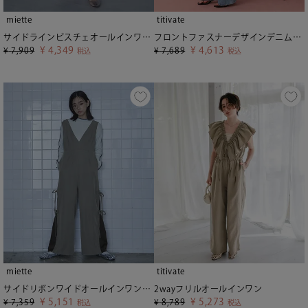
miette
titivate
サイドラインビスチェオールインワン【miette ミエット】
フロントファスナーデザインデニムキャミソールサロペット
¥
4,349
¥
4,613
¥
7,909
¥
7,689
税込
税込
miette
titivate
サイドリボンワイドオールインワン【miette ミエット】
2wayフリルオールインワン
¥
5,151
¥
5,273
¥
7,359
¥
8,789
税込
税込