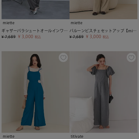
miette
miette
ギャザーパラシュートオールインワン【miette ミエット】
バルーンビスチェセットアップ【miette ミエット】
¥
3,000
¥
3,000
¥
7,689
¥
7,689
税込
税込
miette
titivate