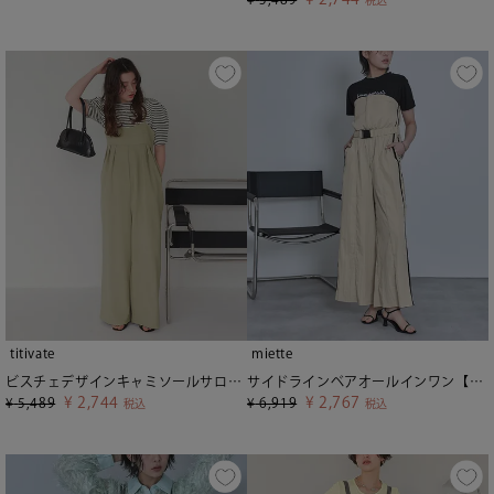
税込
titivate
miette
ビスチェデザインキャミソールサロペット
サイドラインベアオールインワン【miette ミエット】
¥
2,744
¥
2,767
¥
5,489
¥
6,919
税込
税込