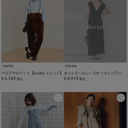
miette
titivate
ベロアサロペット【miette ミエット】
カシュクールレースオールインワン
¥
6,589
¥
6,919
税込
税込