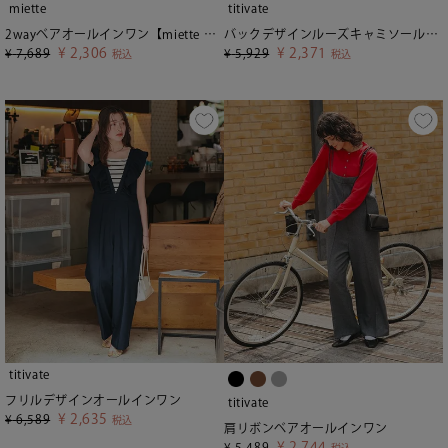
miette
titivate
2wayベアオールインワン【miette ミエット】
バックデザインルーズキャミソールオールインワン
¥
2,306
¥
2,371
¥
7,689
¥
5,929
税込
税込
titivate
フリルデザインオールインワン
titivate
¥
2,635
¥
6,589
税込
肩リボンベアオールインワン
¥
2,744
¥
5,489