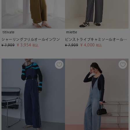
titivate
miette
シャーリングフリルオールインワン
ピンストライプキャミソールオールインワン【miette ミエット】
¥
3,954
¥
4,000
¥
7,909
¥
7,909
税込
税込