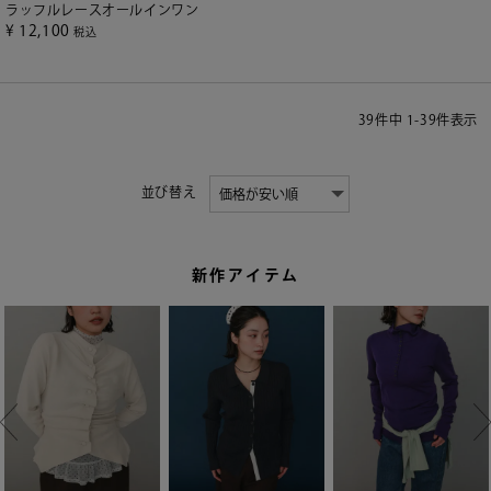
ラッフルレースオールインワン
¥
12,100
税込
39
件中
1
-
39
件表示
並び替え
新作アイテム