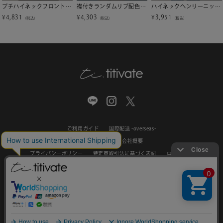
プチハイネックフロントギャザーボタンニット【miette ミエット】【メール便可／100】
襟付きランダムリブ配色ニットカーディガン【miette ミエット】
ハイネックヘンリーニットトップス【miette ミエット】
¥
4,831
¥
4,303
¥
3,951
（税込）
（税込）
（税込）
ご利用ガイド
国際配送 -overseas-
お問い合わせ
会社概要
プライバシーポリシー
特定商取引法に基づく表記
ログアウト
新規会員登録
0