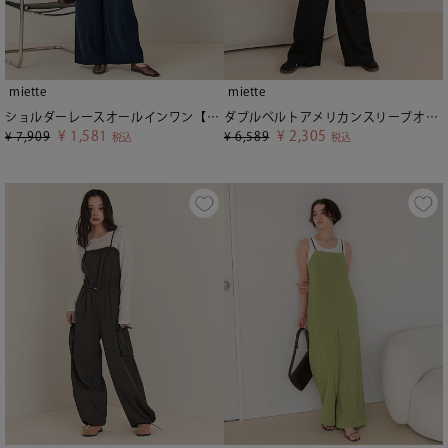
miette
miette
ショルダーレースオールインワン【miette ミエット】
ダブルベルトアメリカンスリーブオールインワン【miette ミエット】
¥
1,581
¥
2,305
¥
7,909
¥
6,589
税込
税込