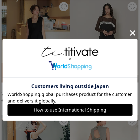
titivate
miette
Vネックペプラムドッキングオールインワン
マーベルトサイドカットオールインワン【miette ミエット】
¥
3,459
¥
3,500
¥
6,919
¥
8,789
税込
税込