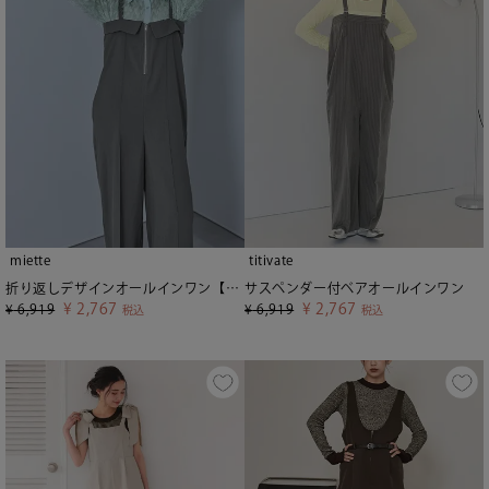
miette
titivate
折り返しデザインオールインワン【miette ミエット】
サスペンダー付ベアオールインワン
¥
2,767
¥
2,767
¥
6,919
¥
6,919
税込
税込