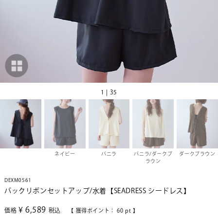
1 | 35
ネイビー
バニラ
バニラ/ダークブ
ダークブラウン
ラウン
DEXM0561
バックリボンセットアップ/水着【SEADRESS シードレス】
¥
6,589
価格
税込
【 獲得ポイント：
60
pt 】