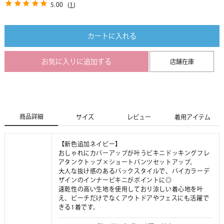
5.00
(
1
)
カートに入れる
お気に入りに追加する
店舗在庫
商品詳細
サイズ
レビュー
着用アイテム
【新色追加ネイビー】
おしゃれにカバーアップが叶うビキニドッキングフレ
アタンクトップ×ショートパンツセットアップ。
大人な抜け感のあるバックスタイルで、バイカラーデ
ザインのインナービキニがポイントに◎
速乾性の高い生地を使用しており涼しい着心地を叶
え、ビーチだけでなくアウトドアやフェスにも活躍で
きる1着です。