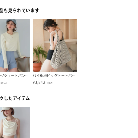
品も見られています
3点セット/ショートパンツ×カップ付長袖ビキニ/水着【SEADRESS シードレス】
パイル地ビッグトートバッグ【メール便可／100】
パイル素材ショートパンツ【SEADRESS シードレス】【メール便可／100】
¥
3,842
¥
2,764
¥
1,64
（税込）
（税込）
（税込）
クしたアイテム