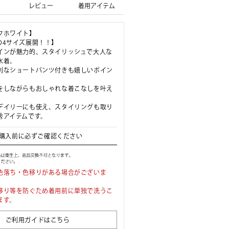
レビュー
着用アイテム
フホワイト】
LL の4サイズ展開！！】
インが魅力的、スタイリッシュで大人な
水着。
利なショートパンツ付きも嬉しいポイン
をしながらもおしゃれな着こなしを叶え
デイリーにも使え、スタイリングも取り
秀アイテムです。
購入前に必ずご確認ください
色落ち・色移りがある場合がございま
移り等を防ぐため着用前に単独で洗うこ
ます。
ご利用ガイドはこちら