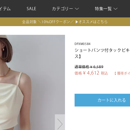
イテム
SALE
カテゴリー
特集一覧
全品対象 ＼10%OFFクーポン／ ▶オススメはこちら
DFXM0584
ショートパンツ付タックビキニ/
ス】
通常価格
¥
6,589
¥
4,612
価格
税込
【 獲得ポ
カートに入れる