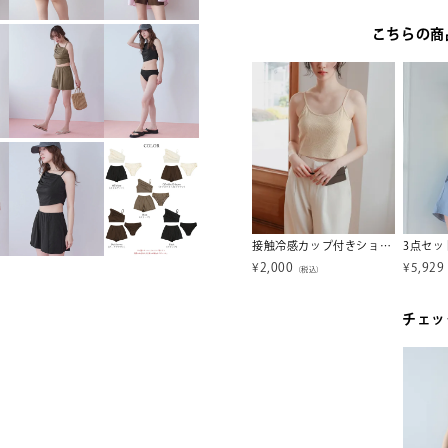
こちらの商
4点セット/長袖トップス付シャーリングビキニ×ショートパンツ/水着【SEADRESS シードレス】
4点セット/リラックストップス&ショートパンツ付ビキニ/水着【SEADRESS シードレス】
接触冷感カップ付きショート丈キャミソール【miette ミエット】
¥
5,271
¥
2,000
¥
5,929
税込）
（税込）
（税込）
チェッ