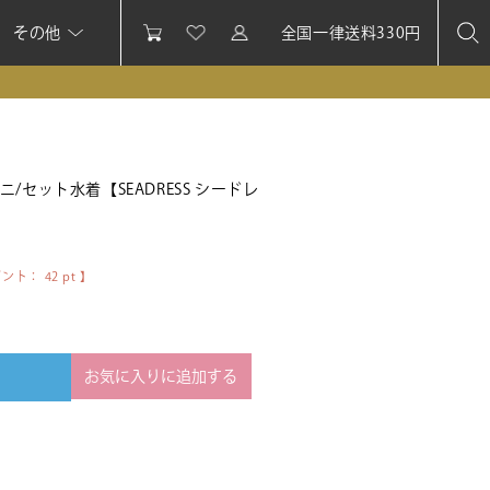
その他
全国一律送料330円
セット水着【SEADRESS シードレ
イント：
42
pt 】
お気に入りに追加する