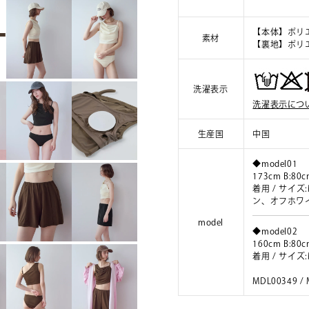
【本体】ポリエ
素材
【裏地】ポリエ
洗濯表示
洗濯表示につ
生産国
中国
◆model01
173cm B:80c
着用 / サイ
ン、オフホワ
model
◆model02
160cm B:80c
着用 / サイ
MDL00349 /