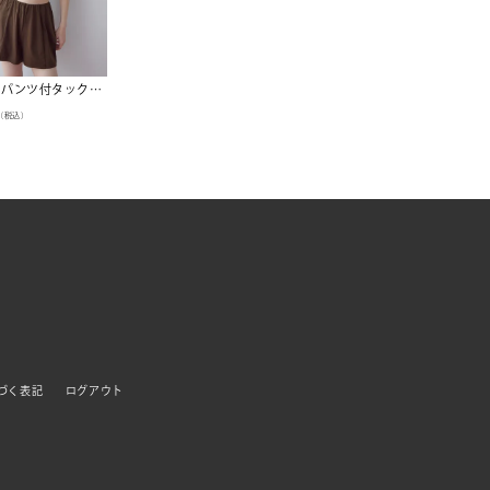
ショートパンツ付タックビキニ/セット水着【SEADRESS シードレス】
（税込）
づく表記
ログアウト