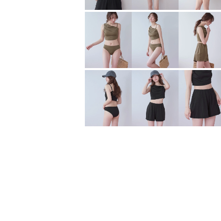
完全遮光・晴雨兼用/形状記憶折りたたみ傘
¥
4,185
¥
7,689
（税込）
（