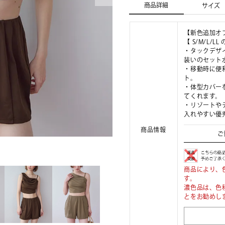
商品詳細
サイズ
【新色追加オ
【 S/M/L/
・タックデザ
装いのセット
・移動時に便
ト。
・体型カバー
てくれます。
・リゾートや
入れやすい優
商品情報
ご
商品により、
す。
濃色品は、色
とをお勧めし