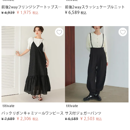
前後2wayフリンジシアートップス【メール便可／100】
前後2wayスラッシュケーブルニット
¥
1,975
¥
6,589
¥
4,939
税込
税込
titivate
titivate
バックリボンキャミソールワンピース
サス付ジョガーパンツ
¥
2,306
¥
2,503
¥
7,689
¥
6,589
税込
税込