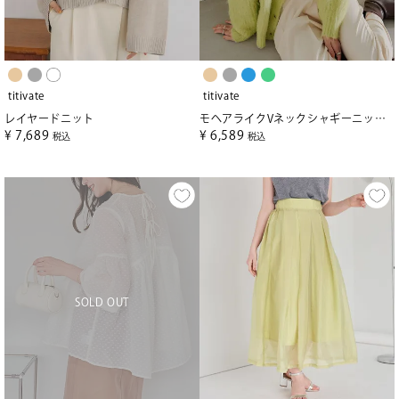
titivate
titivate
レイヤードニット
モヘアライクVネックシャギーニットカーディガン
¥
7,689
¥
6,589
税込
税込