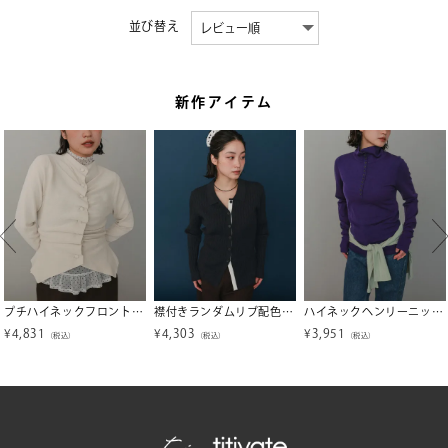
並び替え
新作アイテム
プチハイネックフロントギャザーボタンニット【miette ミエット】【メール便可／100】
襟付きランダムリブ配色ニットカーディガン【miette ミエット】
ハイネックヘンリーニットトップス【miette ミエット】
¥
4,831
¥
4,303
¥
3,951
（税込）
（税込）
（税込）