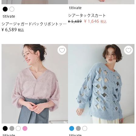
titivate
シアータックスカート
titivate
¥
1,646
¥
5,489
税込
シアージャガードバックリボントップス
¥
6,589
税込
titivate
titivate