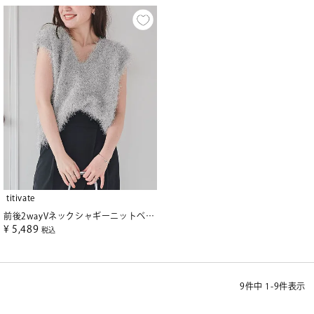
titivate
前後2wayVネックシャギーニットベスト
¥
5,489
税込
9
件中
1
-
9
件表示