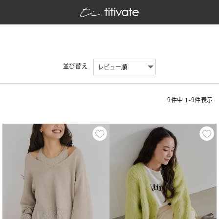
並び替え
9
件中
1
-
9
件表示