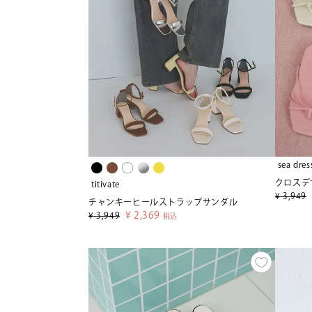
sea dres
titivate
¥
3,949
チャンキーヒールストラップサンダル
¥
2,369
¥
3,949
税込