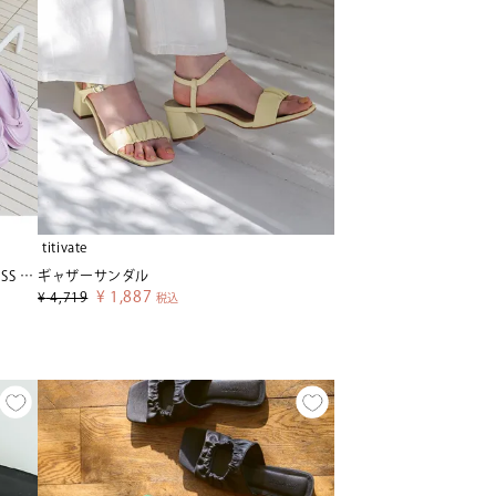
titivate
厚底クッショントングサンダル【SEADRESS シードレス】
ギャザーサンダル
¥
1,887
¥
4,719
税込