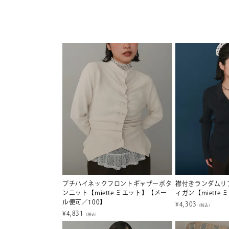
プチハイネックフロントギャザーボタ
襟付きランダムリ
ンニット【miette ミエット】【メー
ィガン【miette
ル便可／100】
¥
4,303
（税込）
¥
4,831
（税込）