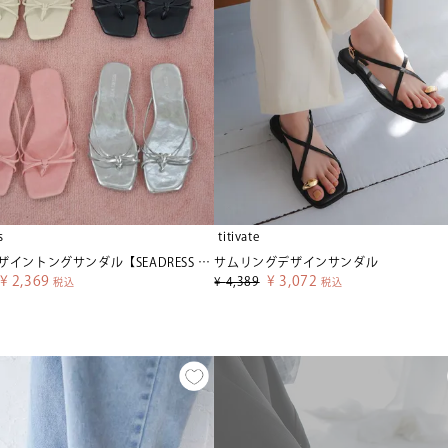
s
titivate
クロスデザイントングサンダル【SEADRESS シードレス】
サムリングデザインサンダル
¥
2,369
¥
3,072
¥
4,389
税込
税込