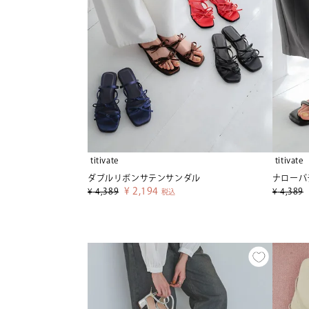
titivate
titivate
ダブルリボンサテンサンダル
ナローパ
¥
2,194
¥
4,389
¥
4,389
税込