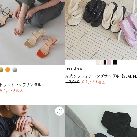
sea dress
¥
1,579
¥
3,949
税込
トゥストラップサンダル
¥
1,579
税込