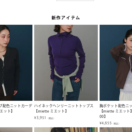
新作アイテム
ブ配色ニットカーデ
ハイネックヘンリーニットトップス
胸ポケット配色ニ
 ミエット】
【miette ミエット】
【miette ミエ
00】
¥
3,951
（税込）
¥
4,655
（税込）