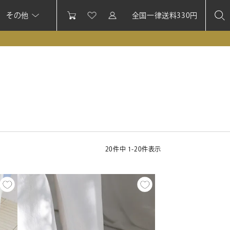
その他
全国一律送料330円
20
件中
1
-
20
件表示