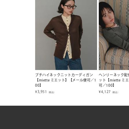
プチハイネックニットカーディガン
ヘンリーネック配
【miette ミエット】【メール便可／1
ット【miette 
00】
可／100】
¥
3,951
¥
4,127
（税込）
（税込）