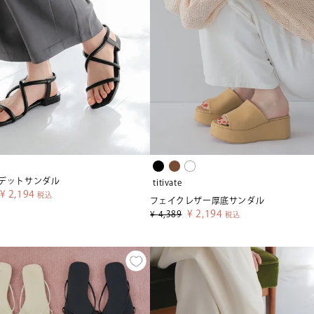
デットサンダル
titivate
¥
2,194
税込
フェイクレザー厚底サンダル
¥
2,194
¥
4,389
税込