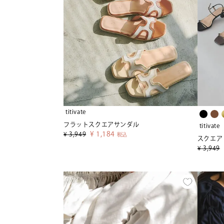
titivate
フラットスクエアサンダル
titivate
¥
1,184
¥
3,949
税込
スクエア
¥
3,949