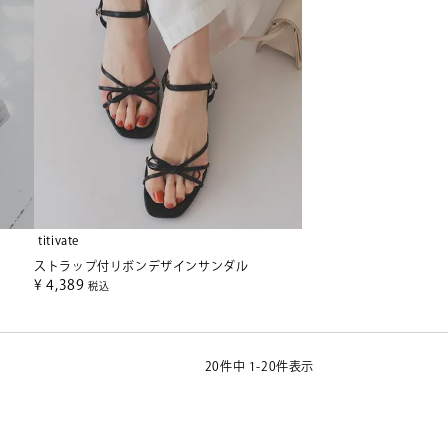
titivate
ストラップ付リボンデザインサンダル
¥
4,389
税込
20
件中
1
-
20
件表示