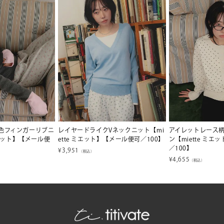
色フィンガーリブニ
レイヤードライクVネックニット【mi
アイレットレース
ミエット】【メール便
ette ミエット】【メール便可／100】
ン【miette ミ
／100】
¥
3,951
（税込）
¥
4,655
（税込）