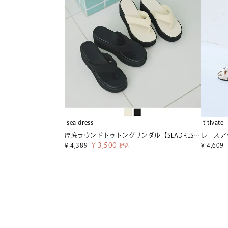
sea dress
titivate
厚底ラウンドトゥトングサンダル【SEADRESS シードレス】
レースア
¥
3,500
¥
4,389
¥
4,609
税込