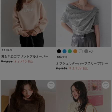
titivate
+3
裏起毛ロゴプリントプルオーバー
titivate
¥
2,715
¥
4,939
税込
オフショルダーハーフスリーブTシャツ【メール便可／90】
¥
3,159
¥
3,949
税込