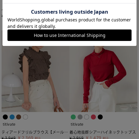
titivate
titivate
ペプラムシルエットレーストップス
バックロゴゆるっとTシャツ【メール便可／90】
¥
3,951
¥
1,479
¥
4,939
¥
2,959
税込
税込
titivate
titivate
ティアードフリルブラウス【メール便可／100】
着心地抜群シアーハイネックトップス
¥
2,369
¥
1,479
¥
3,949
¥
2,959
税込
税込