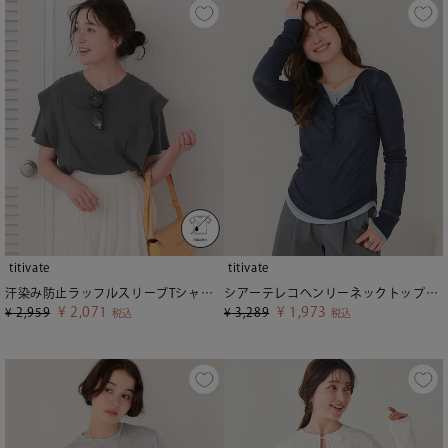
titivate
titivate
汗染み防止ラッフルスリーブTシャツ【メール便可／100】
シアーテレコヘンリーネックトップス【メール便可／85】
¥
2,071
¥
1,973
¥
2,959
¥
3,289
税込
税込