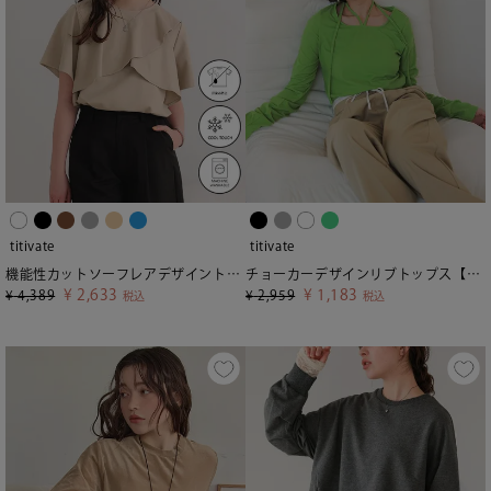
titivate
titivate
機能性カットソーフレアデザイントップス
チョーカーデザインリブトップス【メール便可／25】
¥
2,633
¥
1,183
¥
4,389
¥
2,959
税込
税込