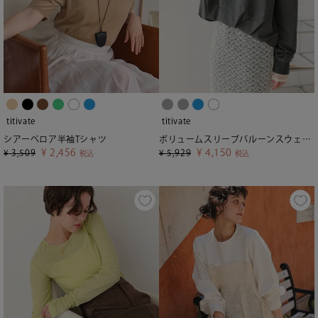
titivate
titivate
シアーベロア半袖Tシャツ
ボリュームスリーブバルーンスウェットトップス
¥
2,456
¥
4,150
¥
3,509
¥
5,929
税込
税込