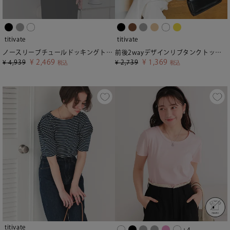
titivate
titivate
ノースリーブチュールドッキングトップス
前後2wayデザインリブタンクトップ【メール便可／70】
¥
2,469
¥
1,369
¥
4,939
¥
2,739
税込
税込
titivate
+4