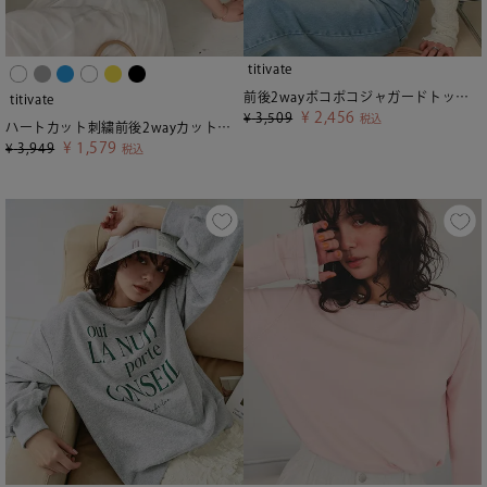
titivate
前後2wayポコポコジャガードトップス
titivate
¥
2,456
¥
3,509
税込
ハートカット刺繍前後2wayカットソー
¥
1,579
¥
3,949
税込