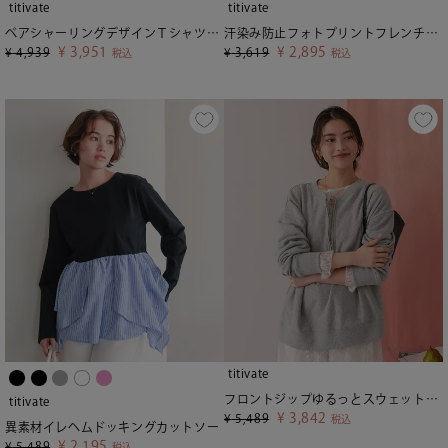
titivate
titivate
ベアシャーリングデザインＴシャツ【メール便可／100】
汗染み防止フォトプリントフレンチスリーブトップス【メール便可／100】
¥
3,951
¥
2,895
¥
4,939
¥
3,619
税込
税込
titivate
フロントジップゆるっとスウェットプルオーバー
titivate
¥
3,842
¥
5,489
税込
異素材イレヘムドッキングカットソー
¥
2,195
¥
5,489
税込