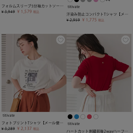
フォルムスリーブ5分袖カットソー【メール便可／80】
titivate
¥
1,579
¥
3,949
税込
汗染み防止コンパクトTシャツ【メール便可／100】
¥
1,775
¥
2,959
税込
titivate
フォトプリントTシャツ【メール便可／90】
titivate
¥
2,137
¥
3,289
税込
ハートカット刺繍前後2wayハーフスリーブTシャツ【メール便可／100】