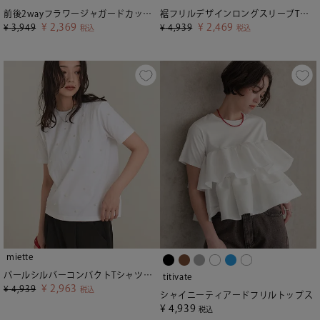
前後2wayフラワージャガードカットソートップス
裾フリルデザインロングスリーブTシャツ
¥
2,369
¥
2,469
¥
3,949
¥
4,939
税込
税込
miette
パールシルバーコンパクトTシャツ【miette ミエット】
titivate
¥
2,963
¥
4,939
税込
シャイニーティアードフリルトップス
¥
4,939
税込