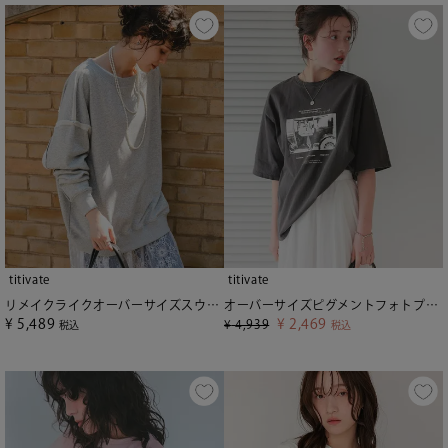
titivate
titivate
リメイクライクオーバーサイズスウェット
オーバーサイズピグメントフォトプリントTシャツ【メール便可／100】
¥
5,489
¥
2,469
¥
4,939
税込
税込