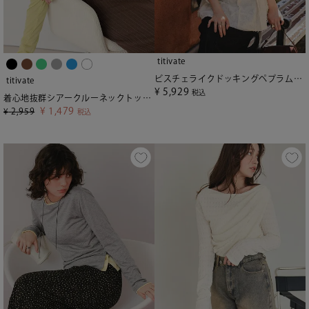
titivate
ビスチェライクドッキングペプラムトップス
titivate
¥
5,929
税込
着心地抜群シアークルーネックトップス
¥
1,479
¥
2,959
税込