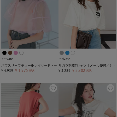
titivate
titivate
パフスリーブチュールレイヤードトップス【メール便可／100】
サガラ刺繍Tシャツ【メール便可／90】
¥
1,975
¥
2,302
¥
4,939
¥
3,289
税込
税込