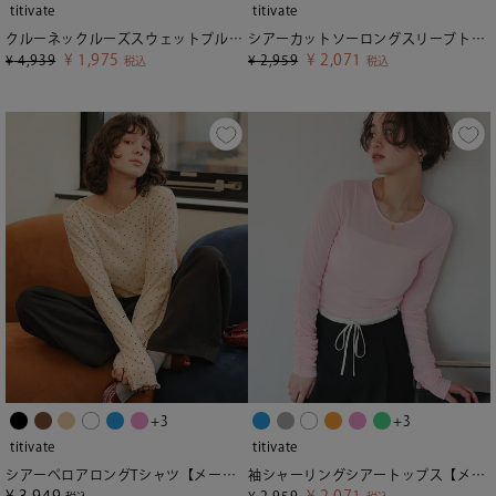
titivate
titivate
クルーネックルーズスウェットプルオーバー
シアーカットソーロングスリーブトップス【メール便可／95】
¥
1,975
¥
2,071
¥
4,939
¥
2,959
税込
税込
+3
+3
titivate
titivate
シアーベロアロングTシャツ【メール便可／100】
袖シャーリングシアートップス【メール便可／60】
¥
3,949
¥
2,071
¥
2,959