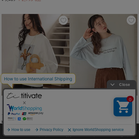
titivate
titivate
フォトプリントオーバーサイズスウェットプルオーバー
文字プリントシアーロングTシャツ
¥
1,481
¥
1,974
¥
4,939
¥
3,949
税込
税込
0
カート
メニュー
スナップ
探す
マイページ