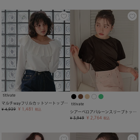
titivate
マルチwayフリルカットソートップス【メール便可／100】
titivate
¥
1,481
¥
4,939
税込
シアーベロアバルーンスリーブトップス
¥
2,764
¥
3,949
税込