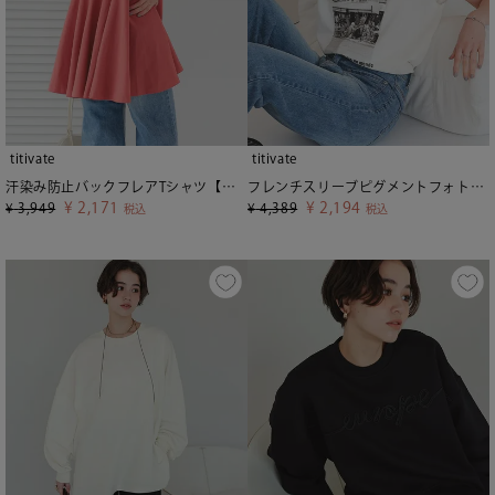
titivate
titivate
汗染み防止バックフレアTシャツ【メール便可／100】
フレンチスリーブピグメントフォトプリントTシャツ【メール便可／80】
¥
2,171
¥
2,194
¥
3,949
¥
4,389
税込
税込