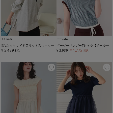
titivate
titivate
深Vネックサイドスリットスウェットプルオーバー
ボーダーリンガーTシャツ【メール便可／60】
¥
5,489
¥
1,775
¥
2,959
税込
税込