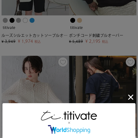
titivate
titivate
ルーズシルエットカットソープルオーバー
ポンチコード刺繍プルオーバー
¥
1,974
¥
2,195
¥
3,949
¥
5,489
税込
税込