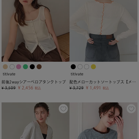
titivate
titivate
前後2wayシアーベロアタンクトップ
配色メローカットソートップス【メール便可／80】
¥
2,456
¥
1,491
¥
3,509
¥
3,729
税込
税込