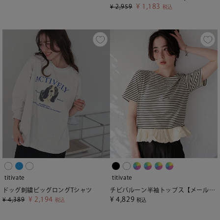
¥
1,183
¥
2,959
税込
titivate
titivate
ドッグ刺繍ビッグロングTシャツ
チビバルーン半袖トップス【メール便可／100】
¥
2,194
¥
4,829
¥
4,389
税込
税込