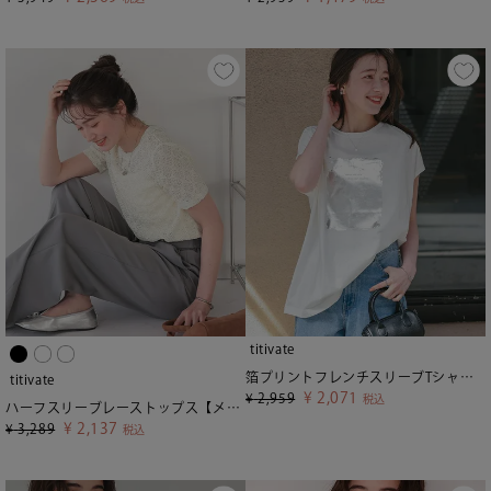
titivate
箔プリントフレンチスリーブTシャツ【メール便可／90】
titivate
¥
2,071
¥
2,959
税込
ハーフスリーブレーストップス【メール便可／90】
¥
2,137
¥
3,289
税込