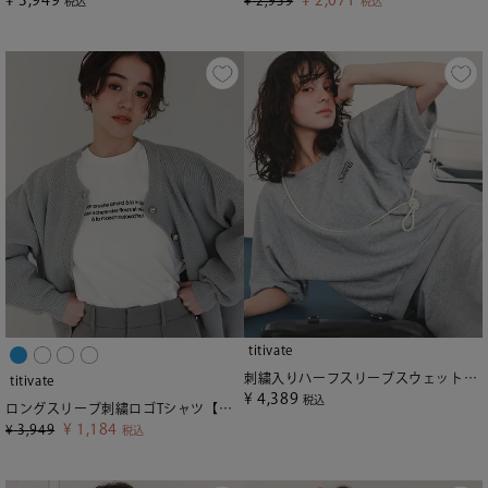
税込
税込
titivate
刺繍入りハーフスリーブスウェットプルオーバー
titivate
¥
4,389
税込
ロングスリーブ刺繍ロゴTシャツ【メール便可／90】
¥
1,184
¥
3,949
税込