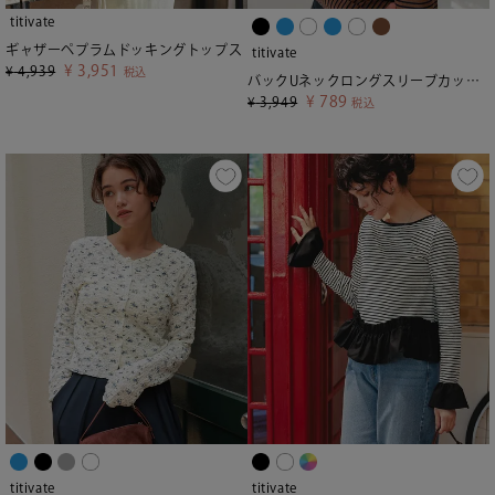
titivate
ギャザーペプラムドッキングトップス
titivate
¥
3,951
¥
4,939
税込
バックUネックロングスリーブカットソー【メール便可／80】
¥
789
¥
3,949
税込
titivate
titivate