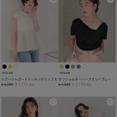
titivate
titivate
シアージャガードドッキングトップス
オフショルダーハーフスリーブレースドッキングTシャツ【メール便可／100】
¥
1,755
¥
2,194
¥
4,389
¥
4,389
税込
税込