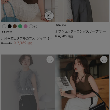
titivate
+6
オフショルダーロングスリーブTシャツ【メール便可／100】
titivate
¥
4,389
税込
汗染み防止ダブルカフスTシャツ【メール便可／100】
¥
2,369
¥
3,949
税込