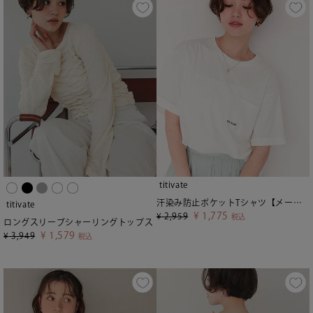
titivate
汗染み防止ポケットTシャツ【メール便可／100】
titivate
¥
1,775
¥
2,959
税込
ロングスリーブシャーリングトップス
¥
1,579
¥
3,949
税込