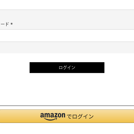
(必
須)
ワード
(必
須)
ログイン