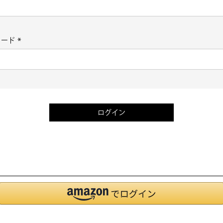
(必
須)
ワード
(必
須)
ログイン