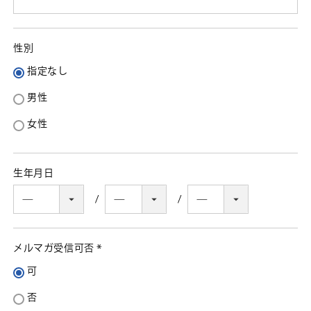
須)
性別
指定なし
男性
女性
生年月日
メルマガ受信可否
(必
可
須)
否