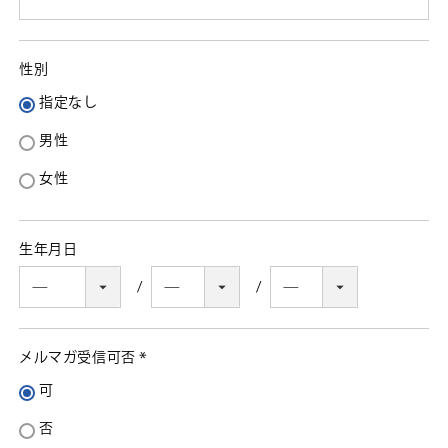
須)
性別
指定なし
男性
女性
生年月日
メルマガ受信可否
(必
可
須)
否