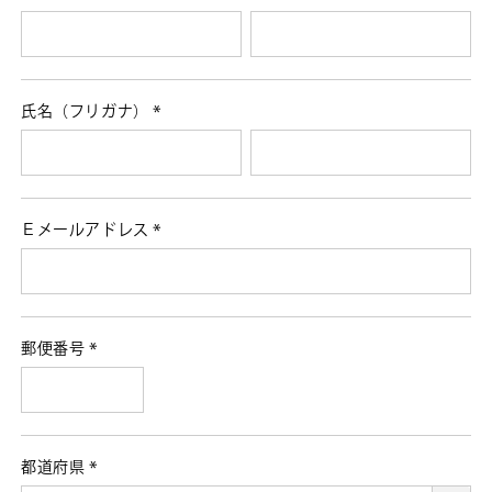
(必
須)
氏名（フリガナ）
(必
須)
Ｅメールアドレス
(必
須)
郵便番号
(必
須)
都道府県