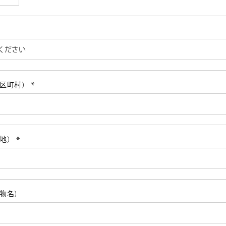
)
必
)
市区町村）
(必
須)
番地）
(必
須)
物名）