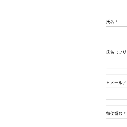
氏名
(必
須)
氏名（フ
Ｅメール
郵便番号
(