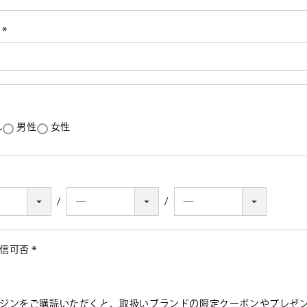
号
(必
須)
し
男性
女性
受信可否
(必
須)
ジンをご購読いただくと、取扱いブランドの限定クーポンやプレゼ