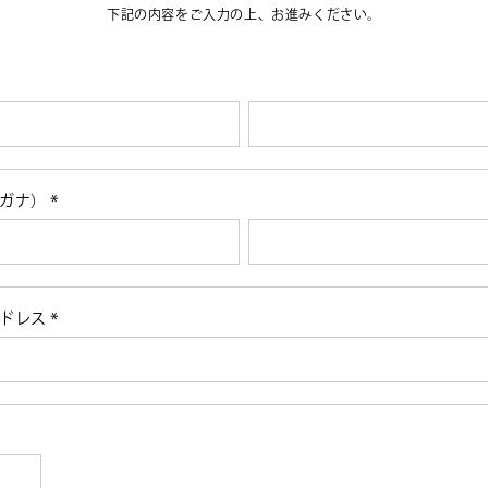
下記の内容をご入力の上、お進みください。
リガナ）
(必
須)
アドレス
(必
須)
必