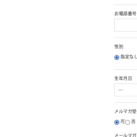
お電話番
性別
指定な
生年月日
メルマガ
可
否
メールマガ