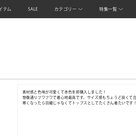
イテム
SALE
カテゴリー
特集一覧
素材感と色味が可愛くて赤色を即購入しました！

想像通りフワフワで着心地最高です。サイズ感もちょうど良くて合
寒くなったら羽織じゃなくてトップスとしてたくさん着たいです