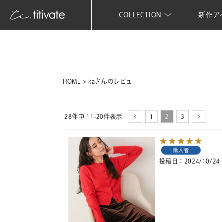
COLLECTION
新作ア
HOME
kaさんのレビュー
28
件中
11
-
20
件表示
1
2
3
購入者
投稿日
2024/10/24