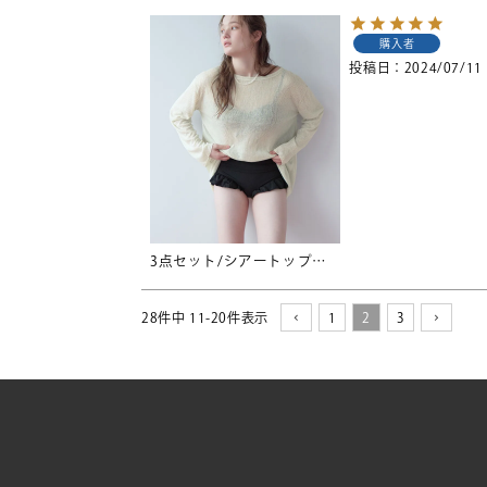
購入者
投稿日
2024/07/11
3点セット/シアートップス付ビキニ/水着【SEADRESS シードレス】
28
件中
11
-
20
件表示
1
2
3