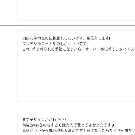
肉厚な生地なのに着膨れしないです。高見えします!

フレアシルエットなのもかわいいです。

これ1着で着られる季節になったら、オーバーめに着て、タイト
まずデザインがかわいい！

前後2wayなのもすごく魅力的で買ってよかったです★

素材がいいから着心地も大満足です！秋になったらたくさん着た