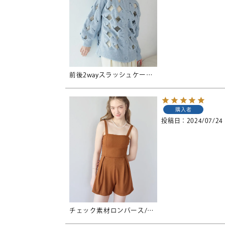
前後2wayスラッシュケーブルニット
購入者
投稿日
2024/07/24
チェック素材ロンパース/ワンピース/セット水着【SEADRESS シードレス】【メール便可／100】