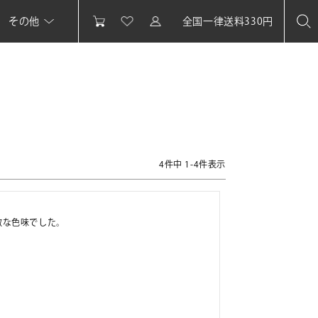
その他
全国一律送料330円
4
件中
1
-
4
件表示
敵な色味でした。