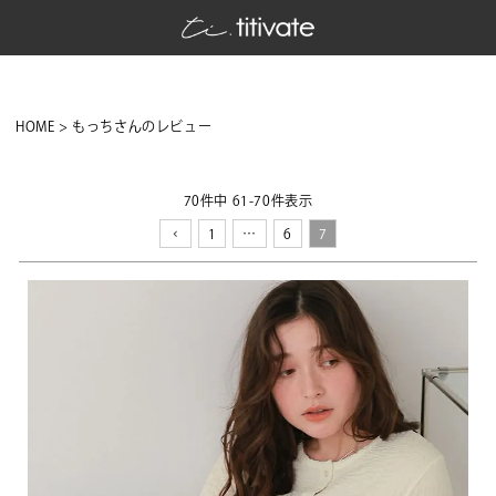
HOME
もっちさんのレビュー
70
件中
61
-
70
件表示
1
…
6
7