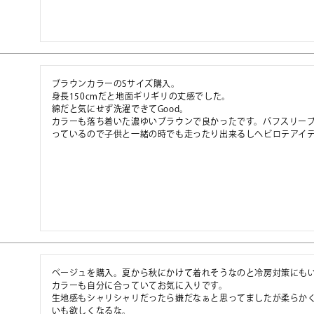
ブラウンカラーのSサイズ購入。

身長150cmだと地面ギリギリの丈感でした。

綿だと気にせず洗濯できてGood。

カラーも落ち着いた濃ゆいブラウンで良かったです。パフスリー
っているので子供と一緒の時でも走ったり出来るしヘビロテアイ
ベージュを購入。夏から秋にかけて着れそうなのと冷房対策にもい
カラーも自分に合っていてお気に入りです。

生地感もシャリシャリだったら嫌だなぁと思ってましたが柔らか
いも欲しくなるな。