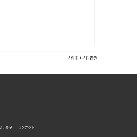
8
件中
1
-
8
件表示
づく表記
ログアウト