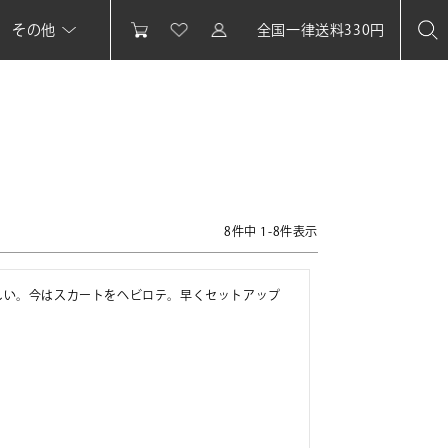
その他
全国一律送料330円
8
件中
1
-
8
件表示
しい。今はスカートをヘビロテ。早くセットアップ