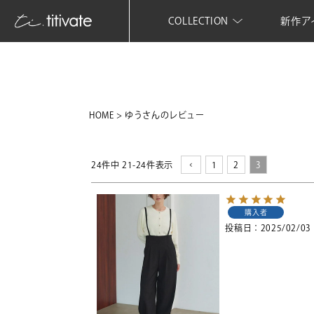
COLLECTION
新作ア
HOME
ゆうさんのレビュー
24
件中
21
-
24
件表示
1
2
3
購入者
投稿日
2025/02/03