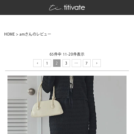
HOME
amさんのレビュー
65
件中
11
-
20
件表示
1
2
3
…
7