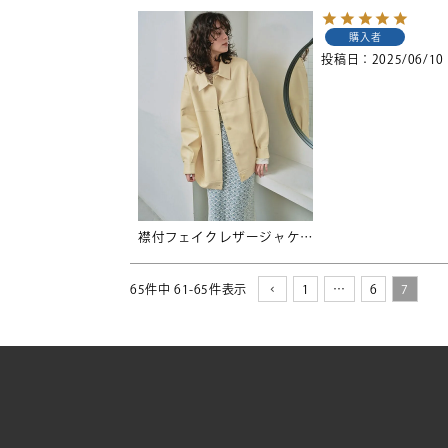
購入者
投稿日
2025/06/10
襟付フェイクレザージャケット
65
件中
61
-
65
件表示
1
…
6
7