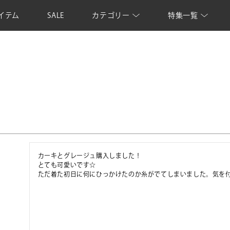
イテム
SALE
カテゴリー
特集一覧
カーキとグレージュ購入しました！

とても可愛いです☆

ただ着た初日に何にひっかけたのか糸がでてしまいました。気を