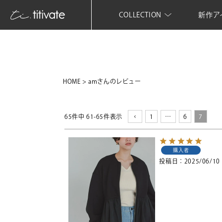
COLLECTION
新作ア
HOME
amさんのレビュー
65
件中
61
-
65
件表示
1
…
6
7
購入者
投稿日
2025/06/10