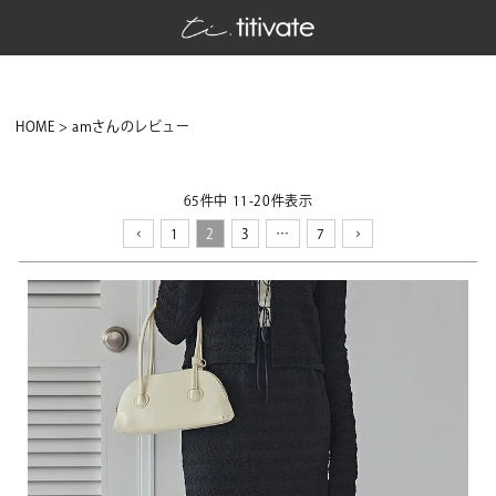
HOME
amさんのレビュー
65
件中
11
-
20
件表示
1
2
3
…
7