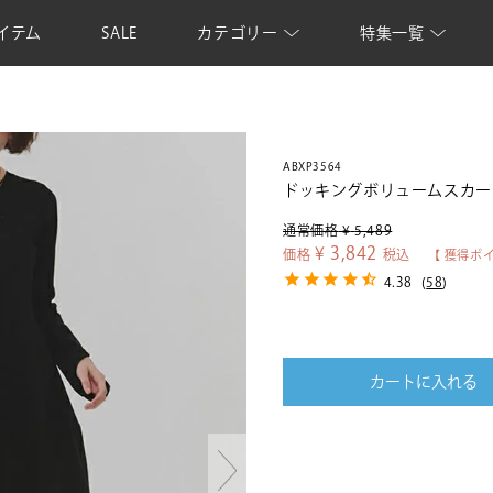
イテム
SALE
カテゴリー
特集一覧
ABXP3564
ドッキングボリュームスカー
通常価格
¥
5,489
¥
3,842
価格
税込
【 獲得ポ
4.38
(
58
)
カートに入れる