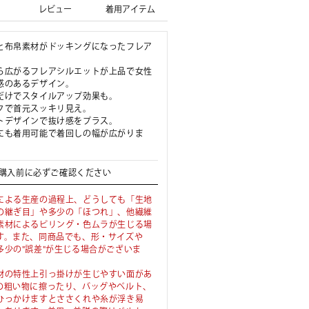
レビュー
着用アイテム
と布帛素材がドッキングになったフレア
ら広がるフレアシルエットが上品で女性
感のあるデザイン。
だけでスタイルアップ効果も。
クで首元スッキリ見え。
トデザインで抜け感をプラス。
にも着用可能で着回しの幅が広がりま
購入前に必ずご確認ください
による生産の過程上、どうしても「生地
の継ぎ目」や多少の「ほつれ」、他繊維
素材によるピリング・色ムラが生じる場
す。また、同商品でも、形・サイズや
多少の"誤差"が生じる場合がございま
材の特性上引っ掛けが生じやすい面があ
の粗い物に擦ったり、バッグやベルト、
ひっかけますとささくれや糸が浮き易