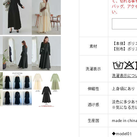
く、切れる事
バッグ、アク
い。
【本体】ポリエ
素材
【別布】ポリエ
洗濯表示
洗濯表示につ
伸縮性
上身頃にあり
淡色に多少あ
透け感
※気になる方
生産国
made in chin
◆model01