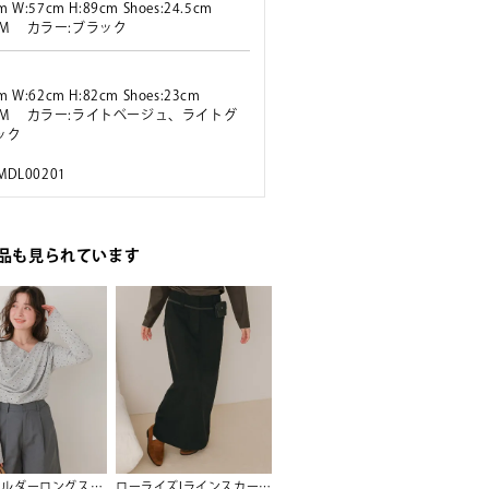
m W:57cm H:89cm Shoes:24.5cm
ズ:M カラー:ブラック
m W:62cm H:82cm Shoes:23cm
ズ:M カラー:ライトベージュ、ライトグ
ック
 MDL00201
品も見られています
オフショルダーロングスリーブTシャツ【メール便可／100】
ローライズIラインスカート【miette ミエット】【メール便可／100】
チョーカーデザインリブトップス【メール便可／25】