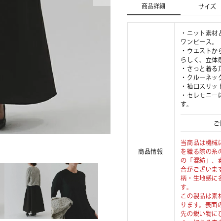
商品詳細
サイズ
・ニット素材
ワンピース。
・ウエストか
らしく、立体
・さっと着る
・クルーネッ
・袖口スリッ
・セレモニー
す。
ご
当商品は機械
商品情報
を織る際の糸
の「混紡」、
合がございま
柄・生地感に
す。
この製品は素
ります。表面
先の鋭い物に