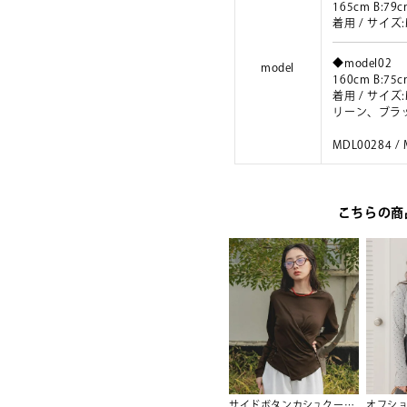
165cm B:79c
着用 / サイ
◆model02
model
160cm B:75c
着用 / サイ
リーン、ブラ
MDL00284 /
こちらの商
ドットパフスリーブブラウス
ペプラムショートランタンスリーブブラウス【メール便可／100】
サイドボタンカシュクールトップス【miette ミエット】【メール便可／100】