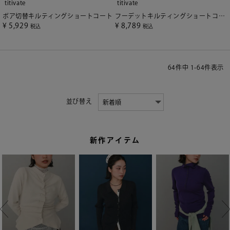
titivate
titivate
ボア切替キルティングショートコート
フーデットキルティングショートコート
¥
5,929
¥
8,789
税込
税込
64
件中
1
-
64
件表示
並び替え
新作アイテム