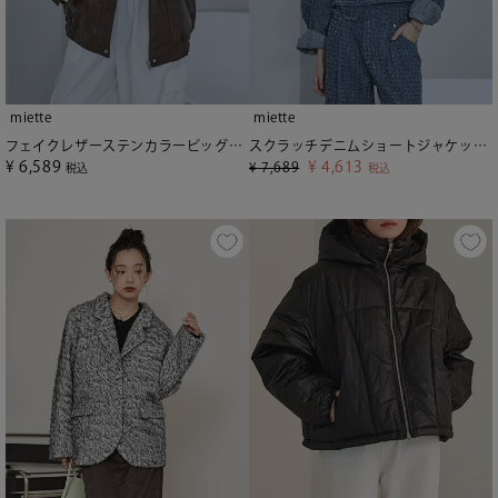
miette
miette
フェイクレザーステンカラービッグブルゾン【miette ミエット】
スクラッチデニムショートジャケット【miette ミエット】
¥
6,589
¥
4,613
¥
7,689
税込
税込