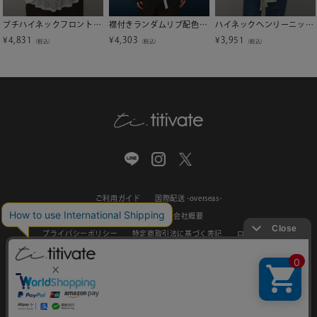
プチハイネックフロントギャザーボタンニット【miette ミエット】【メール便可／100】
襟付きランダムリブ配色ニットカーディガン【miette ミエット】
ハイネックヘンリーニットトップス【miette ミエット】
¥
4,831
¥
4,303
¥
3,951
（税込）
（税込）
（税込）
ご利用ガイド
国際配送 -overseas-
お問い合わせ
会社概要
プライバシーポリシー
特定商取引法に基づく表記
ログアウト
新規会員登録