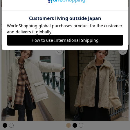
titivate
titivate
襟付きキルティングジャケット
ペプラムギャザーデザインボアアウター
¥
10,890
¥
9,889
税込
税込