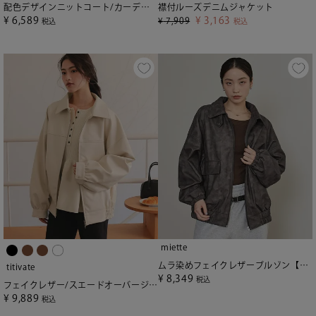
配色デザインニットコート/カーディガン
襟付ルーズデニムジャケット
¥
6,589
¥
3,163
¥
7,909
税込
税込
miette
ムラ染めフェイクレザーブルゾン【miette ミエット】
titivate
¥
8,349
税込
フェイクレザー/スエードオーバージャケット
¥
9,889
税込