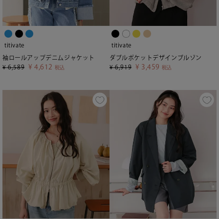
titivate
titivate
袖ロールアップデニムジャケット
ダブルポケットデザインブルゾン
¥
4,612
¥
3,459
¥
6,589
¥
6,919
税込
税込