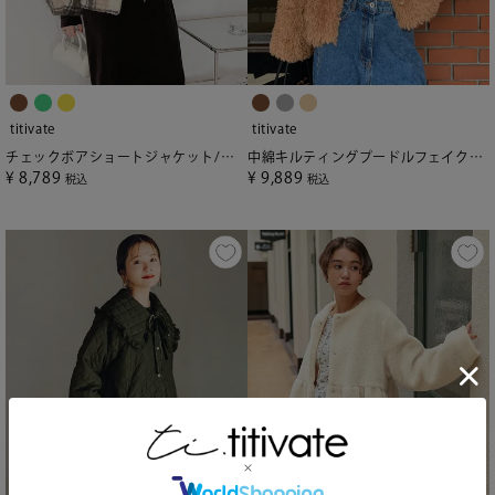
titivate
titivate
チェックボアショートジャケット/アウター
中綿キルティングプードルフェイクファージャケット
¥
8,789
¥
9,889
税込
税込