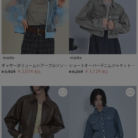
miette
miette
ギャザーボリュームシアーブルゾン【miette ミエット】
ショートオーバーデニムジャケット【miette ミエット】
¥
2,074
¥
3,129
¥
5,929
¥
6,259
税込
税込