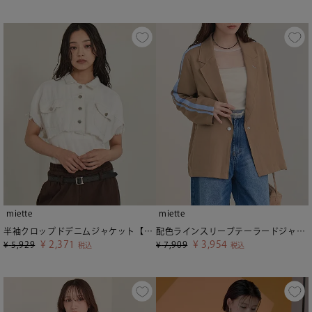
miette
miette
半袖クロップドデニムジャケット【miette ミエット】【メール便可／100】
配色ラインスリーブテーラードジャケット【miette ミエット】
¥
2,371
¥
3,954
¥
5,929
¥
7,909
税込
税込