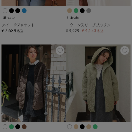
titivate
titivate
ツイードジャケット
コクーンスリーブブルゾン
¥
7,689
¥
4,150
¥
5,929
税込
税込