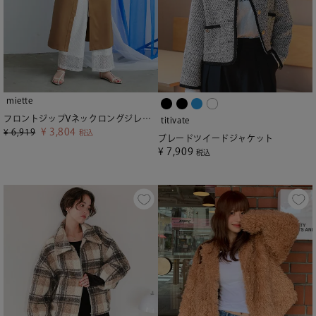
miette
フロントジップVネックロングジレ【miette ミエット】
titivate
¥
3,804
¥
6,919
税込
ブレードツイードジャケット
¥
7,909
税込