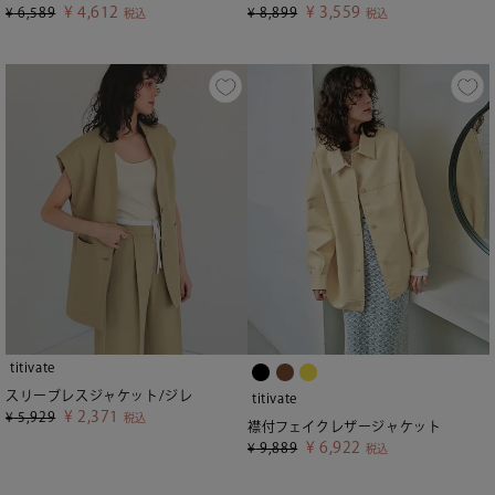
¥
4,612
¥
3,559
¥
6,589
¥
8,899
税込
税込
titivate
スリーブレスジャケット/ジレ
titivate
¥
2,371
¥
5,929
税込
襟付フェイクレザージャケット
¥
6,922
¥
9,889
税込