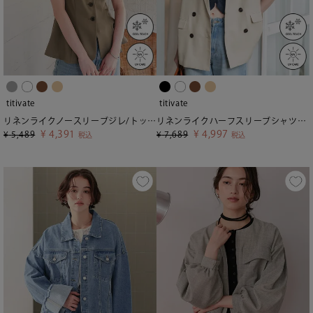
titivate
titivate
リネンライクノースリーブジレ/トップス
リネンライクハーフスリーブシャツジャケット
¥
4,391
¥
4,997
¥
5,489
¥
7,689
税込
税込