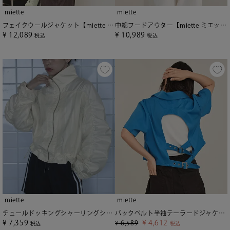
miette
miette
フェイクウールジャケット【miette ミエット】
中綿フードアウター【miette ミエット】
¥
12,089
¥
10,989
税込
税込
miette
miette
チュールドッキングシャーリングショートブルゾン【miette ミエット】
バックベルト半袖テーラードジャケット【miette ミエット】【メール便可／85】
¥
7,359
¥
4,612
¥
6,589
税込
税込