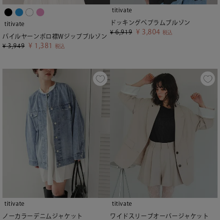
titivate
ドッキングペプラムブルゾン
titivate
¥
3,804
¥
6,919
税込
パイルヤーンポロ襟Wジップブルゾン
¥
1,381
¥
3,949
税込
titivate
titivate
ノーカラーデニムジャケット
ワイドスリーブオーバージャケット