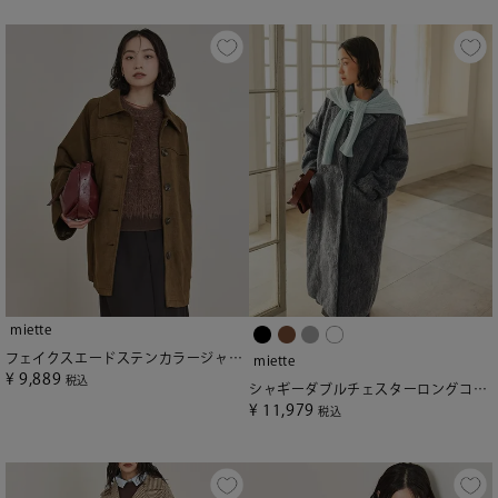
miette
フェイクスエードステンカラージャケット【miette ミエット】
miette
¥
9,889
税込
シャギーダブルチェスターロングコート【miette ミエット】
¥
11,979
税込