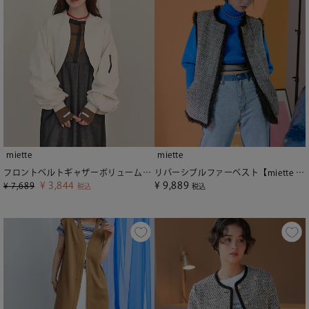
miette
miette
フロントベルトギャザーボリュームブルゾン【miette ミエット】
リバーシブルファーベスト【miette ミエット】
¥
3,844
¥
9,889
¥
7,689
税込
税込