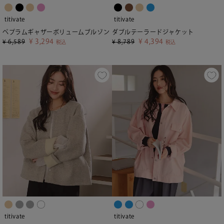
titivate
titivate
ペプラムギャザーボリュームブルゾン
ダブルテーラードジャケット
¥
3,294
¥
4,394
¥
6,589
¥
8,789
税込
税込
titivate
titivate