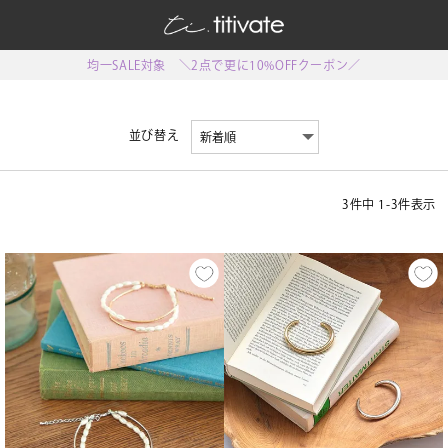
均一SALE対象 ＼2点で更に10%OFFクーポン／
並び替え
3
件中
1
-
3
件表示