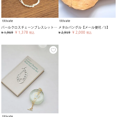
titivate
titivate
パールクロスチェーンブレスレット【メール便可／5】
メタルバングル【メール便可／5】
¥
1,378
¥
2,000
¥
1,969
¥
2,959
税込
税込
titivate