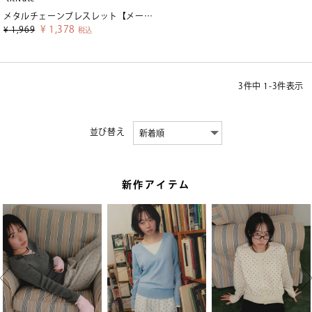
メタルチェーンブレスレット【メール便可／5】
¥
1,378
¥
1,969
税込
3
件中
1
-
3
件表示
並び替え
新作アイテム