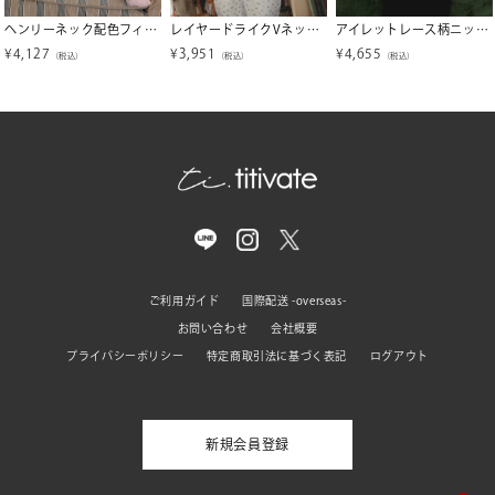
ヘンリーネック配色フィンガーリブニット【miette ミエット】【メール便可／100】
レイヤードライクVネックニット【miette ミエット】【メール便可／100】
アイレットレース柄ニットカーディガン【miette ミエット】【メール便可／100】
¥
4,127
¥
3,951
¥
4,655
（税込）
（税込）
（税込）
ご利用ガイド
国際配送 -overseas-
お問い合わせ
会社概要
プライバシーポリシー
特定商取引法に基づく表記
ログアウト
新規会員登録