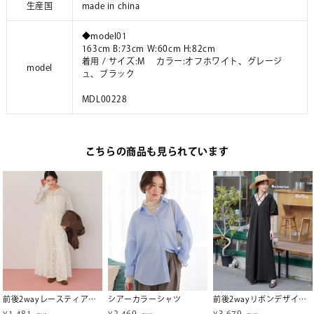
生産国
made in china
◆model01
163cm B:73cm W:60cm H:82cm
着用 / サイズ:M カラー:オフホワイト、グレージ
model
ュ、ブラック
MDL00228
こちらの商品も見られています
前後2wayレースティアードワンピース
シアーカラーシャツ
前後2wayリボンデザインギャザーボリュームワンピース
¥
1,481
¥
2,469
¥
3,679