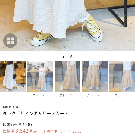
1 | 16
グレージュ
グレージュ
グレージュ
グレージュ
ABXP3834
タックデザインギャザースカート
通常価格
¥
5,489
¥
3,842
価格
税込
【 獲得ポイント：
35
pt 】