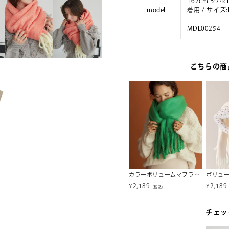
162cm B:74c
model
着用 / サイ
MDL00254
こちらの商
チビバルーン半袖トップス【メール便可／100】
撥水バックゴムショートパンツ/ラッシュガード【メール便可／50】
カラーボリュームマフラー/ストール
¥
2,000
¥
2,189
¥
2,189
税込）
（税込）
（税込）
チェッ