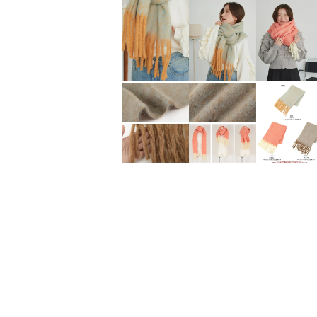
ペプラム長袖トップス×ショーツ/セット水着
¥
5,930
¥
4,829
（税込）
（