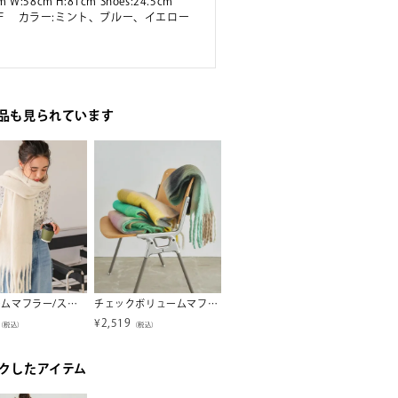
m W:58cm H:81cm Shoes:24.5cm
ズ:F カラー:ミント、ブルー、イエロー
品も見られています
ボリュームマフラー/ストール
チェックボリュームマフラー/ストール
ドットパフスリーブブラウス
¥
2,519
¥
5,709
¥
3,50
（税込）
（税込）
（税込）
クしたアイテム