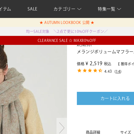
イテム
SALE
カテゴリー
特集一覧
★ AUTUMN LOOKBOOK 公開 ★
均一SALE対象 ＼2点で更に10%OFFクーポン／
CLEARANCE SALE ☆ MAX80%OFF
ACJR0501
メランジボリュームマフラー
¥
2,519
価格
税込
【 獲得ポ
4.43
(
14
)
カートに入れる
商品詳細
サイズ