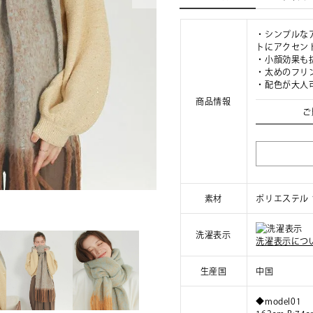
・シンプルな
トにアクセン
・小顔効果も
・太めのフリ
・配色が大人
商品情報
ご
素材
ポリエステル 
洗濯表示
洗濯表示につ
生産国
中国
◆model01