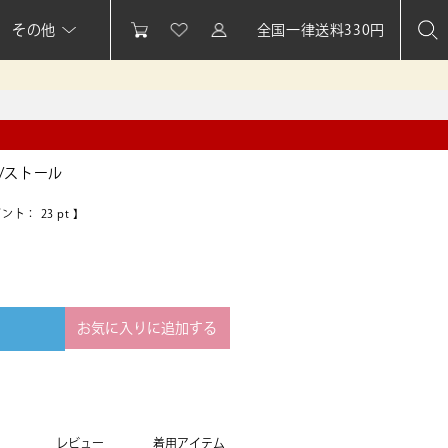
その他
全国一律送料330円
/ストール
イント：
23
pt 】
お気に入りに追加する
レビュー
着用アイテム