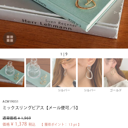
1 | 9
シルバー
シルバー
ゴールド
ACW19051
ミックスリングピアス【メール便可／5】
通常価格
¥
1,969
¥
1,378
価格
税込
【 獲得ポイント：
13
pt 】