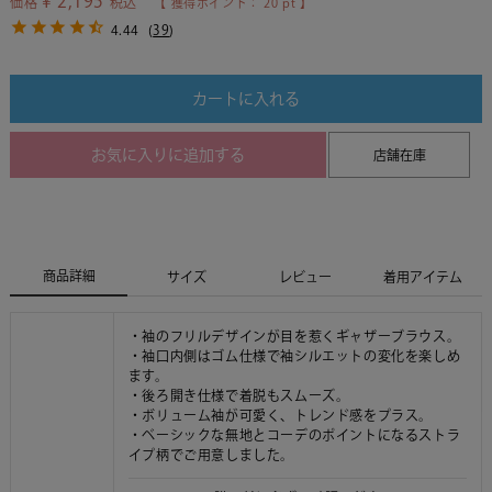
¥
2,195
価格
税込
【 獲得ポイント：
20
pt 】
4.44
(
39
)
カートに入れる
お気に入りに追加する
店舗在庫
商品詳細
サイズ
レビュー
着用アイテム
・袖のフリルデザインが目を惹くギャザーブラウス。
・袖口内側はゴム仕様で袖シルエットの変化を楽しめ
ます。
・後ろ開き仕様で着脱もスムーズ。
・ボリューム袖が可愛く、トレンド感をプラス。
・ベーシックな無地とコーデのポイントになるストラ
イプ柄でご用意しました。