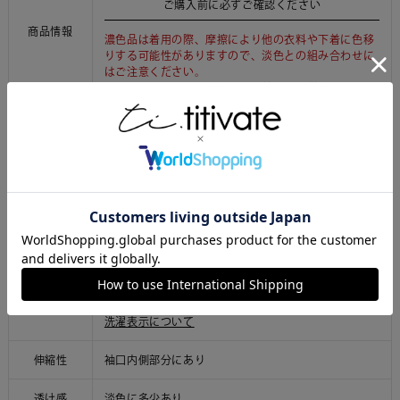
ご購入前に必ずご確認ください
商品情報
濃色品は着用の際、摩擦により他の衣料や下着に色移
りする可能性がありますので、淡色との組み合わせに
はご注意ください。
濃色品は、色移り等を防ぐため着用前に単独で洗うこ
とをお勧めします。
商品により、色落ち・色移りがある場合がございま
す。
ご利用ガイドはこちら
【無地】ポリエステル 80%、綿 20%
素材
【ストライプ】ポリエステル 60%、綿 40%
洗濯表示
洗濯表示について
伸縮性
袖口内側部分にあり
透け感
淡色に多少あり