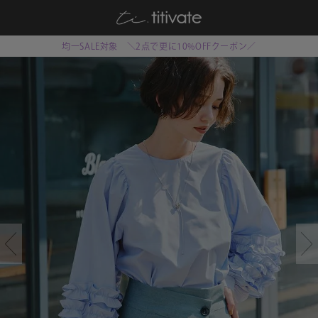
均一SALE対象 ＼2点で更に10%OFFクーポン／