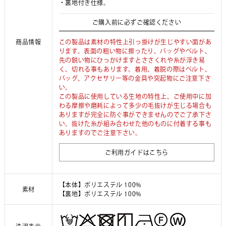
・裏地付き仕様。
ご購入前に必ずご確認ください
商品情報
この製品は素材の特性上引っ掛けが生じやすい面があ
ります。表面の粗い物に擦ったり、バッグやベルト、
先の鋭い物にひっかけますとささくれや糸が浮き易
く、切れる事もあります。着用、着脱の際はベルト、
バッグ、アクセサリー等の金具や突起物にご注意下さ
い。
この製品に使用している生地の特性上、ご使用中に加
わる摩擦や磨耗によって多少の毛抜けが生じる場合も
ありますが完全に防ぐ事ができませんのでご了承下さ
い。抜けた糸が組み合わせた他のものに付着する事も
ありますのでご注意下さい。
ご利用ガイドはこちら
【本体】ポリエステル 100%
素材
【裏地】ポリエステル 100%