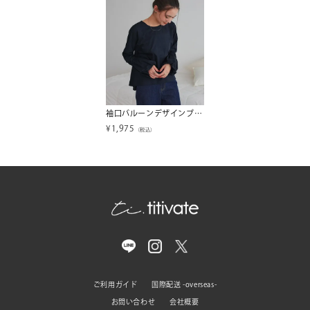
袖口バルーンデザインブラウス【メール便可／100】
¥
1,975
（税込）
ご利用ガイド
国際配送 -overseas-
お問い合わせ
会社概要