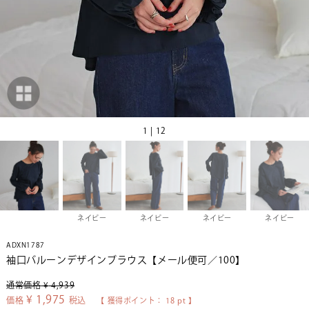
1 | 12
ネイビー
ネイビー
ネイビー
ネイビー
ADXN1787
袖口バルーンデザインブラウス【メール便可／100】
通常価格
¥
4,939
¥
1,975
価格
税込
【 獲得ポイント：
18
pt 】