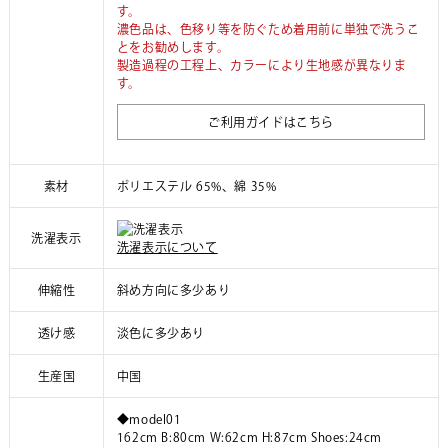
す。
濃色品は、色移り等を防ぐため着用前に単独で洗うこ
とをお勧めします。
製造過程の工程上、カラーにより生地感が異なりま
す。
ご利用ガイドはこちら
素材
ポリエステル 65%、綿 35%
洗濯表示
洗濯表示について
伸縮性
斜め方向に多少あり
透け感
淡色に多少あり
生産国
中国
◆model01
162cm B:80cm W:62cm H:87cm Shoes:24cm