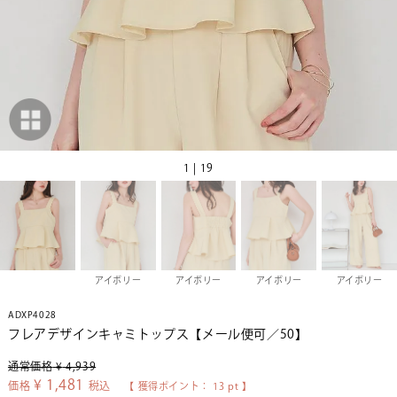
1 | 19
アイボリー
アイボリー
アイボリー
アイボリー
ADXP4028
フレアデザインキャミトップス【メール便可／50】
通常価格
¥
4,939
¥
1,481
価格
税込
【 獲得ポイント：
13
pt 】