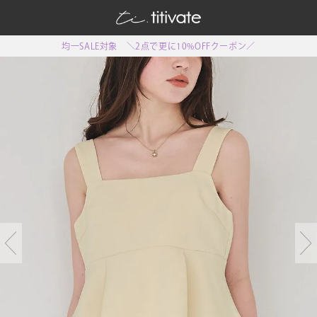
均一SALE対象 ＼2点で更に10%OFFクーポン／