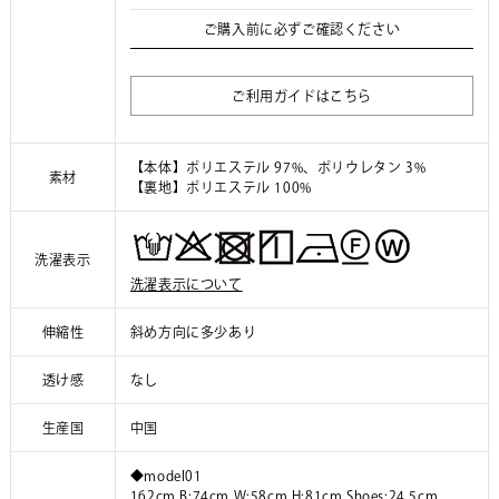
ご購入前に必ずご確認ください
ご利用ガイドはこちら
【本体】ポリエステル 97%、ポリウレタン 3%
素材
【裏地】ポリエステル 100%
洗濯表示
洗濯表示について
伸縮性
斜め方向に多少あり
透け感
なし
生産国
中国
◆model01
162cm B:74cm W:58cm H:81cm Shoes:24.5cm