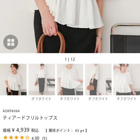
1 | 12
オフホワイト
オフホワイト
オフホワイト
オフホワイト
ADXP4064
ティアードフリルトップス
¥
4,939
価格
税込
【 獲得ポイント：
45
pt 】
4.00
(
5
)