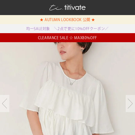
★ AUTUMN LOOKBOOK 公開 ★
均一SALE対象 ＼2点で更に10%OFFクーポン／
CLEARANCE SALE ☆ MAX80%OFF