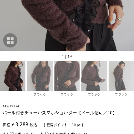
1 | 19
ブラック
ブラック
ブラック
ブラック
AEW19124
パール付きチュールスマホショルダー【メール便可／40】
¥
3,289
価格
税込
【 獲得ポイント：
30
pt 】