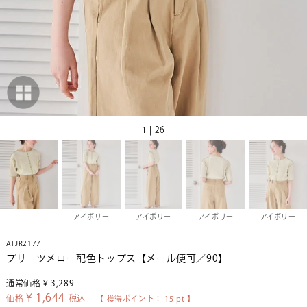
1 | 26
アイボリー
アイボリー
アイボリー
アイボリー
AFJR2177
プリーツメロー配色トップス【メール便可／90】
通常価格
¥
3,289
¥
1,644
価格
税込
【 獲得ポイント：
15
pt 】