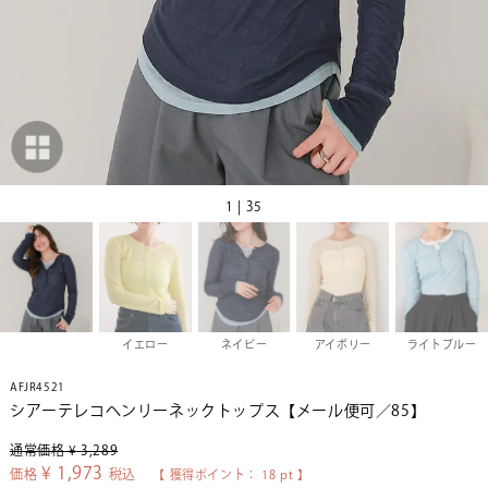
1 | 35
イエロー
ネイビー
アイボリー
ライトブルー
AFJR4521
シアーテレコヘンリーネックトップス【メール便可／85】
通常価格
¥
3,289
¥
1,973
価格
税込
【 獲得ポイント：
18
pt 】