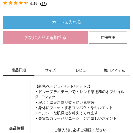
4.49
(
35
)
カートに入れる
お気に入りに追加する
店舗在庫
商品詳細
サイズ
レビュー
着用アイテム
【新色ベージュ/ドット/ドット2】
・ドレープディテールでトレンド感抜群のオフショル
ダーTシャツ
・程よく厚みがあり柔らかい素材感
・身体にフィットするコンパクトなシルエット
・ヘルシーな肌見せを叶えてくれます
・豊富なカラーバリエーションが嬉しいポイント
商品情報
ご購入前に必ずご確認ください