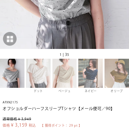
1 | 35
ドット
ベージュ
ネイビー
オリーブ
AFXN2175
オフショルダーハーフスリーブTシャツ【メール便可／90】
通常価格
¥
3,949
¥
3,159
価格
税込
【 獲得ポイント：
29
pt 】