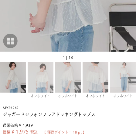
1 | 18
オフホワイト
オフホワイト
オフホワイト
オフホワイト
AFXP4262
ジャガードシフォンフレアドッキングトップス
通常価格
¥
4,939
¥
1,975
価格
税込
【 獲得ポイント：
18
pt 】