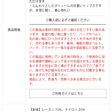
ただけます
・ふんわりとしたボリュームの可愛いトップスです
が、非常に軽く、着心地も◎
ご購入前に必ずご確認ください
商品情報
この製品は素材の特性上引っ掛けが生じやすい面があ
ります。表面の粗い物に擦ったり、バッグやベルト、
先の鋭い物にひっかけますとささくれや糸が浮き易
く、切れる事もあります。着用、着脱の際はベルト、
バッグ、アクセサリー等の金具や突起物にご注意下さ
い。
この製品に使用している生地の特性上、ご使用中に加
わる摩擦や磨耗によって多少の毛抜けが生じる場合も
ありますが完全に防ぐ事ができませんのでご了承下さ
い。抜けた糸が組み合わせた他のものに付着する事も
ありますのでご注意下さい。
商品により、色落ち・色移りがある場合がございま
す。
ご利用ガイドはこちら
【本体】レーヨン 75%、ナイロン 25%