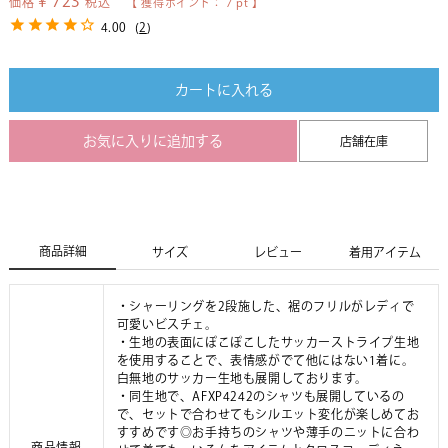
¥
723
価格
税込
【 獲得ポイント：
7
pt 】
4.00
(
2
)
カートに入れる
お気に入りに追加する
店舗在庫
商品詳細
サイズ
レビュー
着用アイテム
・シャーリングを2段施した、裾のフリルがレディで
可愛いビスチェ。
・生地の表面にぽこぽこしたサッカーストライプ生地
を使用することで、表情感がでて他にはない1着に。
白無地のサッカー生地も展開しております。
・同生地で、AFXP4242のシャツも展開しているの
で、セットで合わせてもシルエット変化が楽しめてお
すすめです◎お手持ちのシャツや薄手のニットに合わ
商品情報