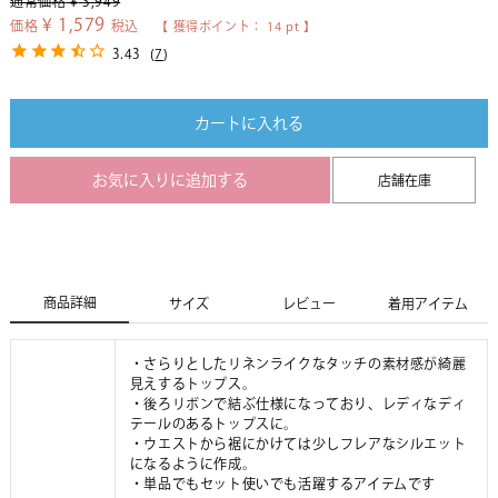
通常価格
¥
3,949
¥
1,579
価格
税込
【 獲得ポイント：
14
pt 】
3.43
(
7
)
カートに入れる
お気に入りに追加する
店舗在庫
商品詳細
サイズ
レビュー
着用アイテム
・さらりとしたリネンライクなタッチの素材感が綺麗
見えするトップス。
・後ろリボンで結ぶ仕様になっており、レディなディ
テールのあるトップスに。
・ウエストから裾にかけては少しフレアなシルエット
になるように作成。
・単品でもセット使いでも活躍するアイテムです