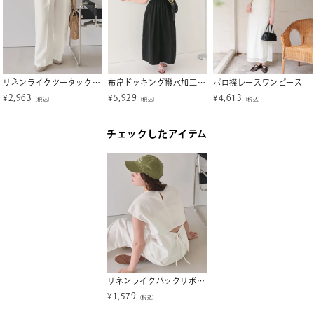
リネンライクツータックワイドパンツ
布帛ドッキング撥水加工ワンピース
ポロ襟レースワンピース
¥
2,963
¥
5,929
¥
4,613
（税込）
（税込）
（税込）
チェックしたアイテム
リネンライクバックリボンフレンチトップス【メール便可／100】
¥
1,579
（税込）