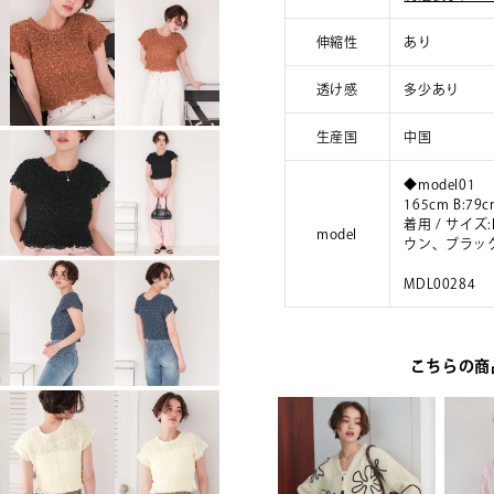
伸縮性
あり
透け感
多少あり
生産国
中国
◆model01
165cm B:79c
着用 / サイ
model
ウン、ブラッ
MDL00284
こちらの商