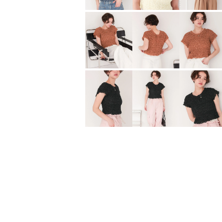
バストレースキャミソールワンピース
¥
3,804
¥
2,073
（税込）
（