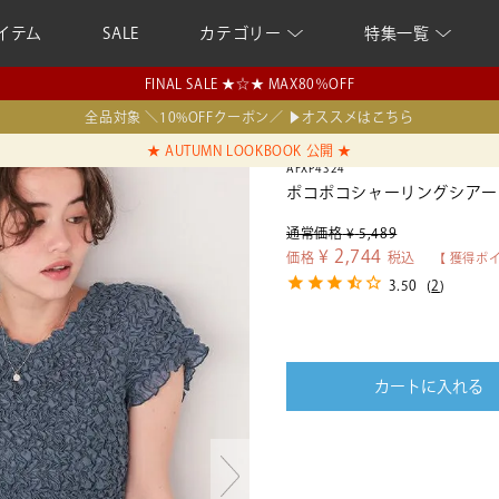
イテム
SALE
カテゴリー
特集一覧
FINAL SALE ★☆★ MAX80％OFF
全品対象 ＼10%OFFクーポン／ ▶オススメはこちら
★ AUTUMN LOOKBOOK 公開 ★
AFXP4324
ポコポコシャーリングシアー
通常価格
¥
5,489
¥
2,744
価格
税込
【 獲得ポ
3.50
(
2
)
カートに入れる