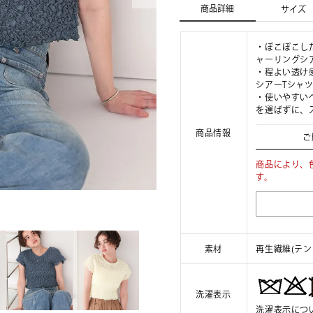
商品詳細
サイズ
・ぽこぽこし
ャーリングシ
・程よい透け
シアーTシャ
・使いやすい
を選ばずに、
商品情報
ご
商品により、
す。
素材
再生繊維(テン
洗濯表示
洗濯表示につ