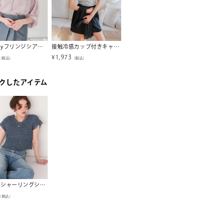
前後2wayフリンジシアートップス【メール便可／100】
接触冷感カップ付きキャミソール【miette ミエット】
レイヤードデザインふわっとタッチハーフスリーブニット
¥
1,973
¥
2,194
¥
2,50
（税込）
（税込）
（税込）
クしたアイテム
ポコポコシャーリングシアートップス
（税込）