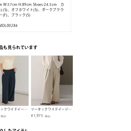
m W:57cm H:89cm Shoes:24.5cm カ
ュ(S)、オフホワイト(S)、ダークブラウ
ー(F)、ブラック(S)
 MDL00284
品も見られています
とろみタックワイドイージーパンツ
ツータックワイドイージーパンツ
汗染み防止ルーズシルエットTシャツ【メール便可／100】
¥
1,975
¥
1,315
¥
4,74
（税込）
（税込）
（税込）
クしたアイテム