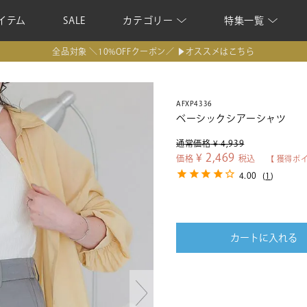
イテム
SALE
カテゴリー
特集一覧
全品対象 ＼10%OFFクーポン／ ▶オススメはこちら
AFXP4336
ベーシックシアーシャツ
通常価格
¥
4,939
¥
2,469
価格
税込
【 獲得ポ
4.00
(
1
)
カートに入れる