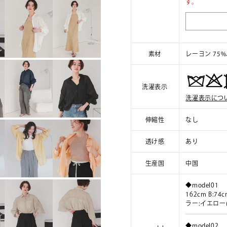
す。
素材
レーヨン 75%
洗濯表示
洗濯表示につ
伸縮性
なし
透け感
あり
生産国
中国
◆model01
162cm B:74c
ラー:イエロー(
◆model02