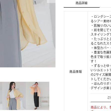
商品詳細
・ロングシー
るシアー素材
・肌触りのい
・前を閉じて
スタイリング
・たっぷりと
るこなれたス
・体型カバー
・豊富な色展
色まで取り揃
す！
・ずるっとゆ
いシルエット
商品情報
の2サイズ展
トしてくださ
・ほんのりボ
デザインが楽
ご
商品により、