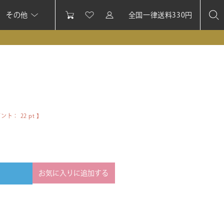
その他
全国一律送料330円
イント：
22
pt 】
お気に入りに追加する