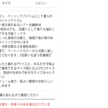
サイズ
レビュー
ズン、ベーシックアイテムとして着られ
のシャツアイテム
い落ち感のあるシアー合繊素材
1枚見せでも、羽織りとして着ても幅広く
できる万能トップス
とった身頃の分量と、袖幅で抜け感のあ
タイリングが叶います
・冷房対策など多様性抜群◎
開で、ベーシックカラーから可愛い差し
えております。2色買いも迷う色展開で
ったり着れるFサイズと、ゆるすぎず程よ
で着用できるサイズ感に仕上げたSサイズ
開。用途やお好みで好きなサイズをセレク
い◎
リューム袖で、程よい糖度の女性らしい
しめます
購入前に必ずご確認ください
色落ち・色移りがある場合がございま