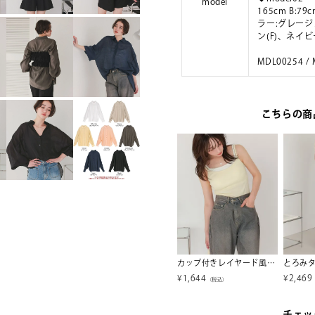
model
165cm B:79c
ラー:グレージ
ン(F)、ネイビ
MDL00254 /
こちらの商
撥水ウォータープルーフヌードブラ/水着【SEADRESS シードレス】
Vネックペプラムドッキングオールインワン
カップ付きレイヤード風キャミソール
¥
3,459
¥
1,644
¥
2,469
税込）
（税込）
（税込）
チェッ