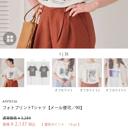
1 | 35
オフホワイト
オフホワイト2
オフホワイト3
AFXT0356
フォトプリントTシャツ【メール便可／90】
通常価格
¥
3,289
¥
2,137
価格
税込
【 獲得ポイント：
19
pt 】