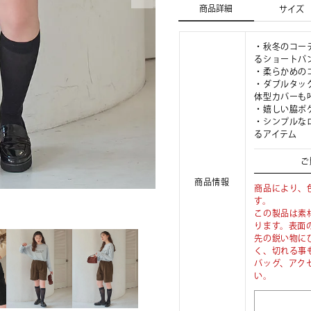
商品詳細
サイズ
・秋冬のコー
るショートパ
・柔らかめの
・ダブルタッ
体型カバーも
・嬉しい脇ポ
・シンプルな
るアイテム
ご
商品情報
商品により、
す。
この製品は素
ります。表面
先の鋭い物に
く、切れる事
バッグ、アク
い。