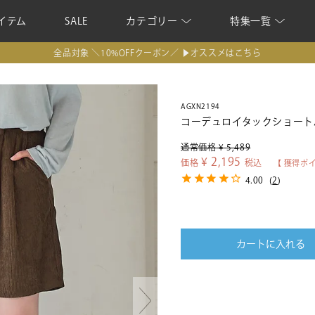
イテム
SALE
カテゴリー
特集一覧
全品対象 ＼10%OFFクーポン／ ▶オススメはこちら
AGXN2194
コーデュロイタックショート
通常価格
¥
5,489
¥
2,195
価格
税込
【 獲得ポ
4.00
(
2
)
カートに入れる