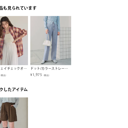
品も見られています
マルチウェイチェックオーバーシャツ
ドット/カラーストレートデニムパンツ
汗染み防止ルーズシルエットTシャツ【メール便可／100】
¥
1,975
¥
1,315
¥
3,50
（税込）
（税込）
（税込）
クしたアイテム