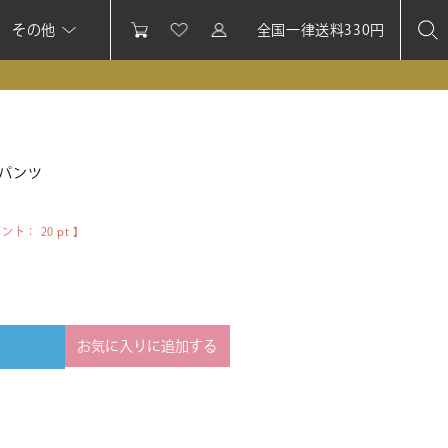
その他
全国一律送料330円
パンツ
イント：
20
pt 】
お気に入りに追加する