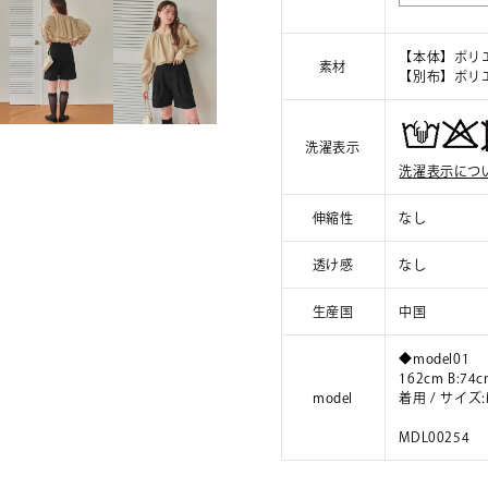
【本体】ポリエ
素材
【別布】ポリエ
洗濯表示
洗濯表示につ
伸縮性
なし
透け感
なし
生産国
中国
◆model01
162cm B:74c
model
着用 / サイ
MDL00254