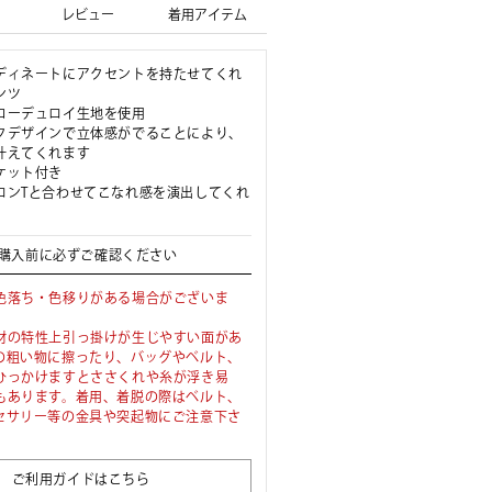
レビュー
着用アイテム
ディネートにアクセントを持たせてくれ
ンツ
コーデュロイ生地を使用
クデザインで立体感がでることにより、
叶えてくれます
ケット付き
ロンTと合わせてこなれ感を演出してくれ
購入前に必ずご確認ください
色落ち・色移りがある場合がございま
材の特性上引っ掛けが生じやすい面があ
の粗い物に擦ったり、バッグやベルト、
ひっかけますとささくれや糸が浮き易
もあります。着用、着脱の際はベルト、
セサリー等の金具や突起物にご注意下さ
ご利用ガイドはこちら