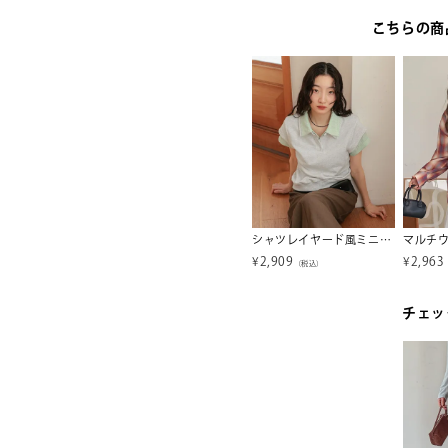
こちらの商
フロントファスナーデザインデニムキャミソールサロペット
細見えカットイージーパンツ
シャツレイヤード風ミニ裏毛トップス【miette ミエット】
¥
1,974
¥
2,909
¥
2,963
税込）
（税込）
（税込）
チェッ