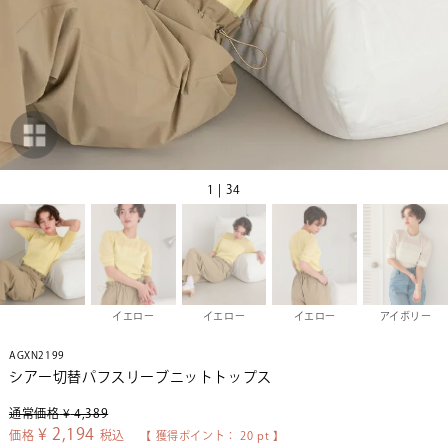
1 | 34
イエロー
イエロー
イエロー
アイボリー
AGXN2199
シアー切替パフスリーブニットトップス
通常価格
¥
4,389
¥
2,194
価格
税込
【 獲得ポイント：
20
pt 】