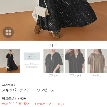
1 | 23
ブラック
ブラック2
ベージュ
AGXP4360
スキッパーティアードワンピース
通常価格
¥
5,929
¥
4,150
価格
税込
【 獲得ポイント：
38
pt 】