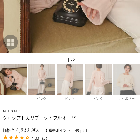
1 | 35
ピンク
ピンク
ピンク
アイボリー
AGXP4409
クロップド丈リブニットプルオーバー
¥
4,939
価格
税込
【 獲得ポイント：
45
pt 】
4.33
(
3
)