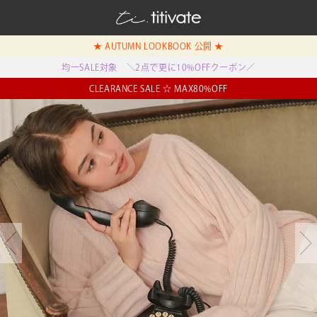
★ AUTUMN LOOKBOOK 公開 ★
均一SALE対象 ＼2点で更に10%OFFクーポン／
CLEARANCE SALE ☆ MAX80%OFF