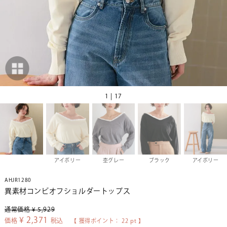
1 | 17
アイボリー
杢グレー
ブラック
アイボリー
AHJR1280
異素材コンビオフショルダートップス
通常価格
¥
5,929
¥
2,371
価格
税込
【 獲得ポイント：
22
pt 】