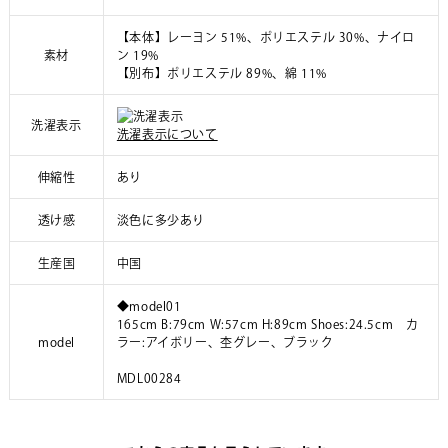
【本体】レーヨン 51%、ポリエステル 30%、ナイロ
素材
ン 19%
【別布】ポリエステル 89%、綿 11%
洗濯表示
洗濯表示について
伸縮性
あり
透け感
淡色に多少あり
生産国
中国
◆model01
165cm B:79cm W:57cm H:89cm Shoes:24.5cm カ
model
ラー:アイボリー、杢グレー、ブラック
MDL00284