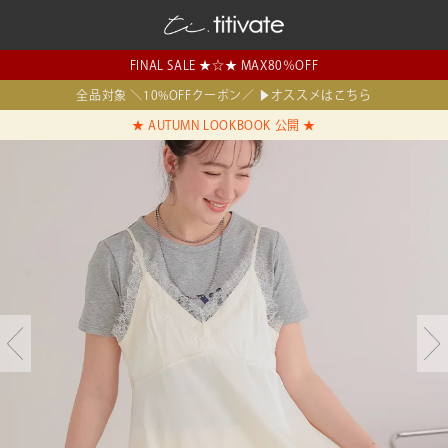
FINAL SALE ★☆★ MAX80％OFF
全品対象 ＼10%OFFクーポン／ ▶オススメはこちら
★ AUTUMN LOOKBOOK 公開 ★