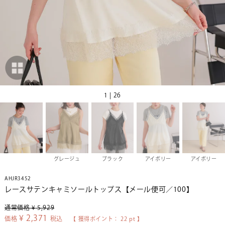
1 | 26
グレージュ
ブラック
アイボリー
アイボリー
AHJR3452
レースサテンキャミソールトップス【メール便可／100】
通常価格
¥
5,929
¥
2,371
価格
税込
【 獲得ポイント：
22
pt 】