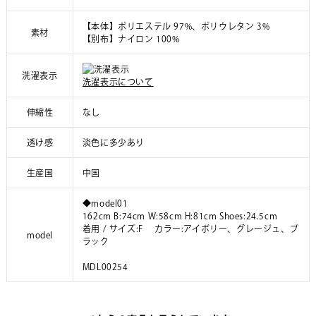
【本体】ポリエステル 97%、ポリウレタン 3%
素材
【別布】ナイロン 100%
洗濯表示
洗濯表示について
伸縮性
なし
透け感
淡色に多少あり
生産国
中国
◆model01
162cm B:74cm W:58cm H:81cm Shoes:24.5cm
着用 / サイズ:F カラー:アイボリー、グレージュ、ブ
model
ラック
MDL00254