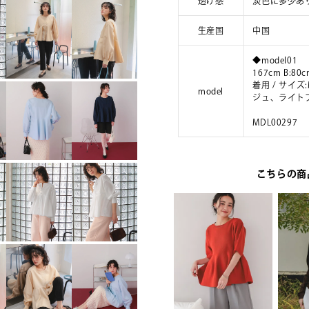
透け感
淡色に多少あ
生産国
中国
◆model01
167cm B:80c
着用 / サイ
model
ジュ、ライト
MDL00297
こちらの商