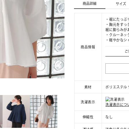
商品詳細
サイズ
・裾にたっぷ
・胸元をすっ
裾に膨らみが
・クルーネッ
・軽やかなシ
商品情報
ご
素材
ポリエステル 9
洗濯表示
洗濯表示につ
伸縮性
なし