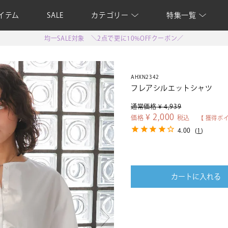
イテム
SALE
カテゴリー
特集一覧
均一SALE対象 ＼2点で更に10%OFFクーポン／
AHXN2342
フレアシルエットシャツ
通常価格
¥
4,939
¥
2,000
価格
税込
【 獲得ポ
4.00
(
1
)
カートに入れる