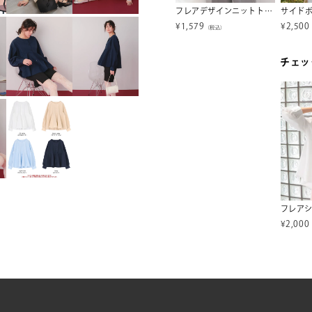
ポインテッドトゥストラップサンダル
襟フリルシアーブラウス
フレアデザインニットトップス
¥
2,000
¥
1,579
¥
2,500
税込）
（税込）
（税込）
チェッ
フレア
¥
2,000