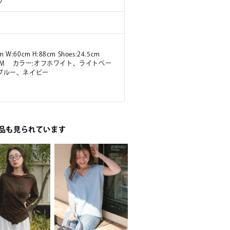
り
m W:60cm H:88cm Shoes:24.5cm
ズ:M カラー:オフホワイト、ライトベー
ブルー、ネイビー
品も見られています