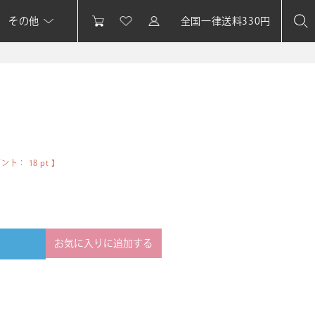
その他
全国一律送料330円
イント：
18
pt 】
お気に入りに追加する