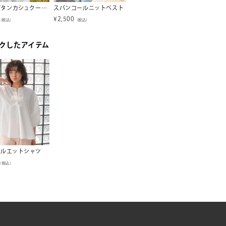
サイドボタンカシュクールトップス【miette ミエット】【メール便可／100】
スパンコールニットベスト
深Vネックニットベスト【メール便可／100】
¥
2,500
¥
1,085
¥
2,95
（税込）
（税込）
（税込）
クしたアイテム
シルエットシャツ
（税込）