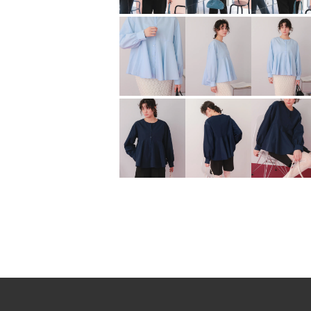
シアーカットソーロングスリーブトップス【メール便可／95】
¥
1,479
¥
2,369
（税込）
（